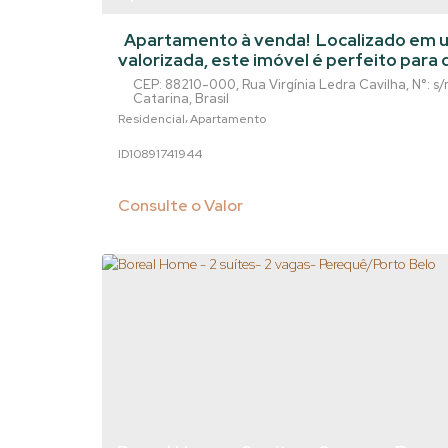
Belo/Sc
Apartamento à venda! Localizado em uma área tranquila e
valorizada, este imóvel é perfeito para
comodidade. Com 2 suítes, este aparta
CEP: 88210-000
,
Rua Virgínia Ledra Cavilha
,
N°:
s/
famílias que buscam um novo lar. Além disso, o imóvel conta
Catarina
,
Brasil
com uma garagem privativa, proporcio
Residencial
Apartamento
praticidade no dia a dia. Com uma área 
1089174
1944
este apartamento oferece...
Consulte o Valor