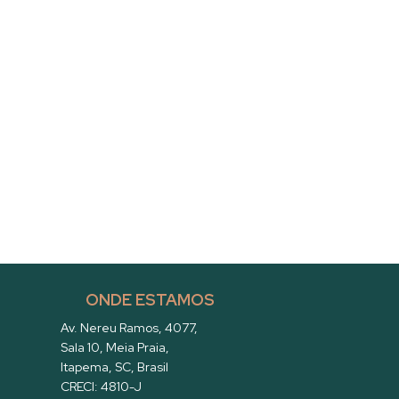
ONDE ESTAMOS
Av. Nereu Ramos
,
4077
,
Sala 10
,
Meia Praia
,
Itapema
,
SC
,
Brasil
CRECI: 4810-J