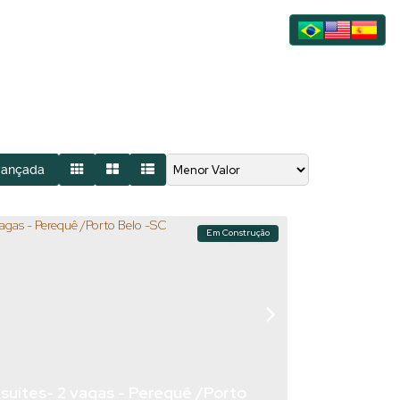
vançada
Em Construção
 suítes- 2 vagas - Perequê /Porto