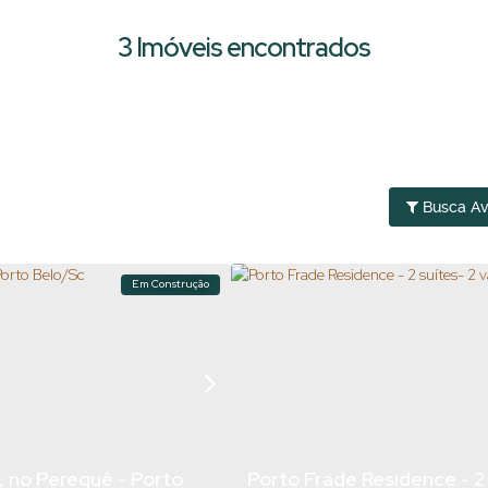
3 Imóveis encontrados
Busca A
Em Construção
, no Perequê - Porto
Porto Frade Residence - 2