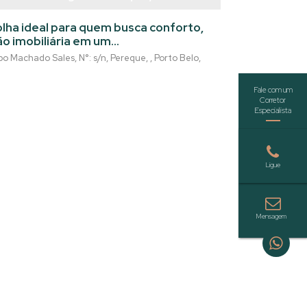
lha ideal para quem busca conforto,
ão imobiliária em um
r completo e excelente padrão
bo Machado Sales
,
N°:
s/n
,
Pereque
,
Porto Belo
,
área privativa, o imóvel oferece uma
ta por 2 dormitórios, sendo 2 suítes,
tindo privacidade e praticidade para