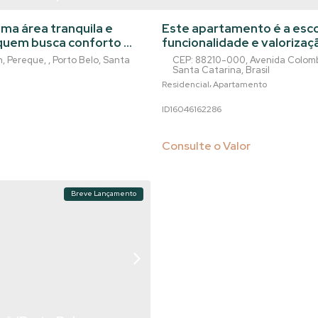
Belo -SC
Este apartamento é a esco
 quem busca conforto e
funcionalidade e valorizaç
mento é ideal para
empreendimento com laze
n
,
Pereque
,
Porto Belo
,
Santa
CEP: 88210-000
,
Avenida Colom
construtivo. Com 81 m² de 
Santa Catarina
,
Brasil
nando segurança e
planta inteligente, compos
Residencial
Apartamento
privada de 76.27m²,
além de 3 banheiros, garan
1604616
2286
o dia a dia. O living...
Consulte o Valor
Breve Lançamento