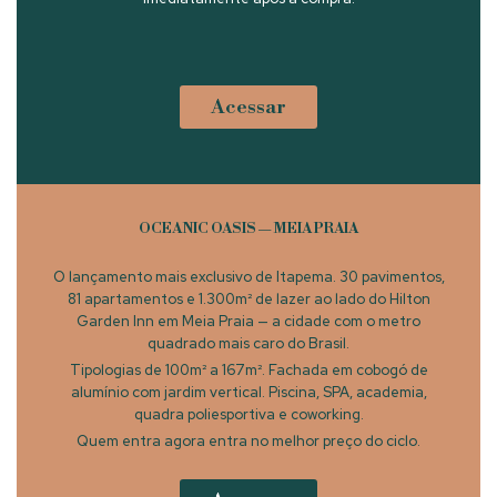
Acessar
OCEANIC OASIS — MEIA PRAIA
O lançamento mais exclusivo de Itapema. 30 pavimentos,
81 apartamentos e 1.300m² de lazer ao lado do Hilton
Garden Inn em Meia Praia — a cidade com o metro
quadrado mais caro do Brasil.
Tipologias de 100m² a 167m². Fachada em cobogó de
alumínio com jardim vertical. Piscina, SPA, academia,
quadra poliesportiva e coworking.
Quem entra agora entra no melhor preço do ciclo.