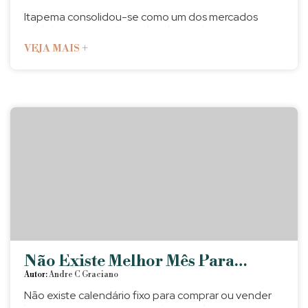
Diferença Na Hora De Investir
Itapema consolidou-se como um dos mercados
imobiliários mais valorizados do Brasil. Neste guia,
você entenderá os fatores que impulsionam esse
crescimento, conhecerá os bairros com maior
potencial e descobrirá como...
Não Existe Melhor Mês Para
Comprar Em Itapema: Entenda O
Autor:
Andre C Graciano
Que Realmente Importa
Não existe calendário fixo para comprar ou vender