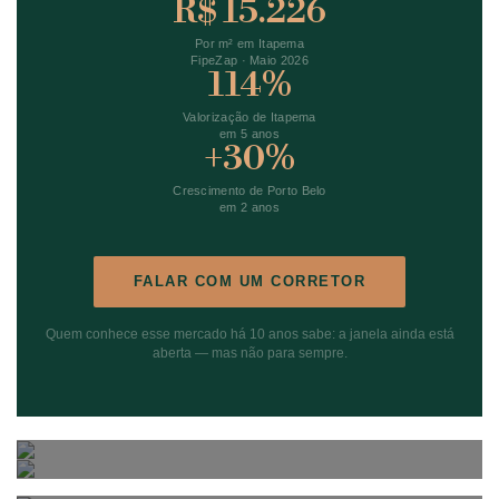
R$ 15.226
Por m² em Itapema
FipeZap · Maio 2026
114%
Valorização de Itapema
em 5 anos
+30%
Crescimento de Porto Belo
em 2 anos
FALAR COM UM CORRETOR
Quem conhece esse mercado há 10 anos sabe: a janela ainda está
aberta — mas não para sempre.
Meia Praia