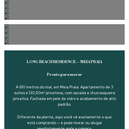
Canto da Praia e Centro
Morretes — Itapema
Perequê — Porto Belo
Barra Sul — Balneário
Barra Norte — Balneário
Camboriú
Praia Brava — Itajaí
Camboriú
Praia Brava — Itajaí
Bombas e Bombinhas
Estaleiro e Estaleirinho
LONG BEACH RESIDENCE — MEIA PRAIA
Pronto para morar
A 610 metros do mar, em Meia Praia. Apartamento de 3
suítes e 130,50m² privativos, com sacada e churrasqueira
privativa. Fachada em pele de vidro e acabamento de alto
padrão.
Diferente da planta, aqui você vê exatamente o que
está comprando — e pode morar ou alugar
imediatamente após a compra.