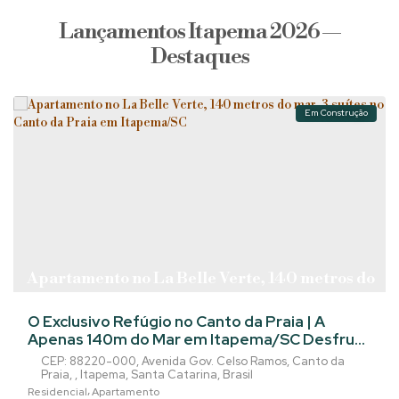
Lançamentos Itapema 2026 —
Destaques
Em Construção
Apartamento no La Belle Verte, 140 metros do
mar, 3 suítes no Canto da Praia em Itapema/SC
O Exclusivo Refúgio no Canto da Praia | A
Apenas 140m do Mar em Itapema/SC Desfrute
do equilíbrio perfeito entre a tranquilidade do
CEP: 88220-000
,
Avenida Gov. Celso Ramos
,
Canto da
Canto da Praia e o requinte de um
Praia
,
Itapema
,
Santa Catarina
,
Brasil
empreendimento de alto padrão. Uma
Residencial
Apartamento