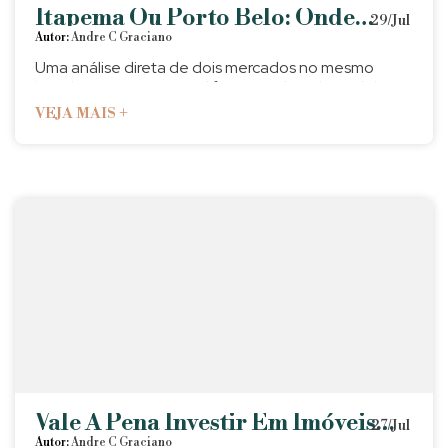
Itapema Ou Porto Belo: Onde
29/Jul
Investir Hoje?
Autor:
Andre C Graciano
Uma análise direta de dois mercados no mesmo
litoral — em momentos diferentes do ciclo imobiliário.
Vale A Pena Investir Em Imóveis
27/Jul
Em Itapema? O Que Realmente Faz
Autor:
Andre C Graciano