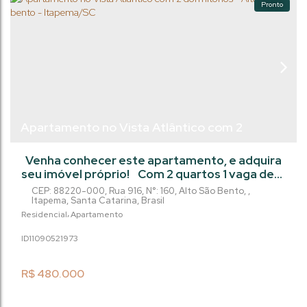
Pronto
Apartamento no Vista Atlântico com 2
dormitórios - Alto do São bento - Itapema/SC
Venha conhecer este apartamento, e adquira
seu imóvel próprio! Com 2 quartos 1 vaga de
garagem e área privada de 59m²,, este imóvel
CEP: 88220-000
,
Rua 916
,
N°:
160
,
Alto São Bento
,
é perfeito para quem busca sair do aluguel, ou
Itapema
,
Santa Catarina
,
Brasil
investir! Além disso, o imóvel está localizado
Residencial
Apartamento
em um condomínio com ótima infraestrutura,
1109052
1973
com áreas de lazer. Não perca essa
oportunidade! Agende uma visita!
R$
480.000