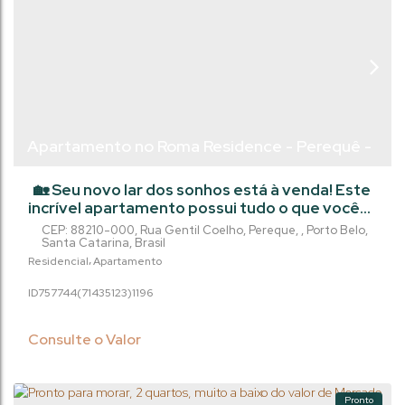
Apartamento no Roma Residence - Perequê -
Porto Belo/Sc
🏡 Seu novo lar dos sonhos está à venda! Este
incrível apartamento possui tudo o que você
precisa para viver com conforto e praticidade.
CEP: 88210-000
,
Rua Gentil Coelho
,
Pereque
,
Porto Belo
,
Com churrasqueira para reunir amigos e
Santa Catarina
,
Brasil
familiares, despensa para organizar seus
Residencial
Apartamento
mantimentos e elevador para facilitar o
757744
(71435123)
1196
acesso, este imóvel é perfeito para quem
busca qualidade de vida. Com 2 suítes, 2 vagas
de garagem e uma área útil de...
Consulte o Valor
Pronto