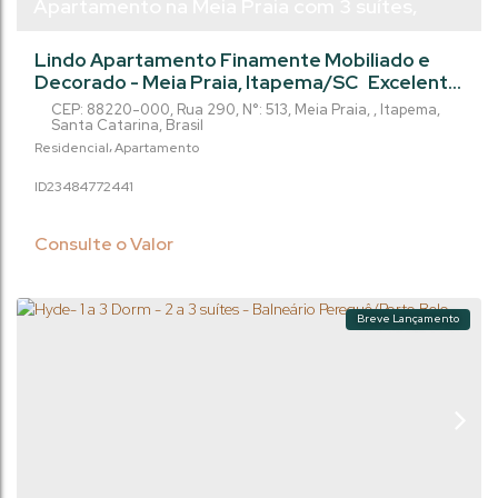
Apartamento na Meia Praia com 3 suítes,
finamente Mobiliado e Decorado -
Lindo Apartamento Finamente Mobiliado e
Itapema/SC
Decorado - Meia Praia, Itapema/SC Excelente
oportunidade para morar com todo o
CEP: 88220-000
,
Rua 290
,
N°:
513
,
Meia Praia
,
Itapema
,
conforto, elegância e praticidade em uma das
Santa Catarina
,
Brasil
regiões mais desejadas de Itapema! Imóvel
Residencial
Apartamento
novo, finamente mobiliado e decorado,
2348477
2441
situado a apenas 715 metros do mar na Meia
Praia. Destaques do Imóvel: Área Privativa: 135
m² muito bem distribuídos Suítes: 3 amplas...
Consulte o Valor
Breve Lançamento