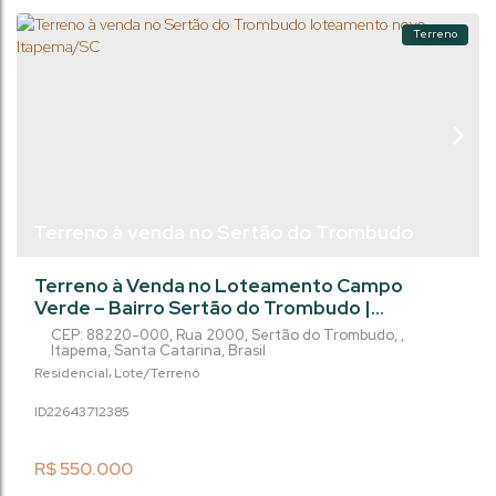
Terreno
Terreno à venda no Sertão do Trombudo
loteamento novo, Itapema/SC
Terreno à Venda no Loteamento Campo
Verde – Bairro Sertão do Trombudo |
Itapema/SC Construa a casa dos seus sonhos
CEP: 88220-000
,
Rua 2000
,
Sertão do Trombudo
,
em um dos bairros que mais crescem em
Itapema
,
Santa Catarina
,
Brasil
Itapema, cercado pela natureza e com toda a
Residencial
Lote/Terreno
tranquilidade que sua família merece.
2264371
2385
Localizado no Loteamento Campo Verde, no
bairro Sertão do Trombudo, este terreno
oferece o equilíbrio perfeito entre qualidade
R$
550.000
de vida e praticidade. A...