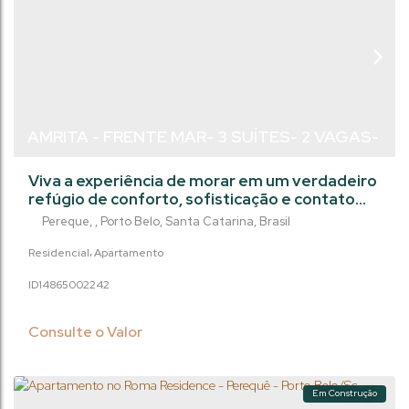
AMRITA - FRENTE MAR- 3 SUÍTES- 2 VAGAS-
PEREQUÊ/PORTO BELO
Viva a experiência de morar em um verdadeiro
refúgio de conforto, sofisticação e contato
com a natureza. Este empreendimento
Pereque
,
Porto Belo
,
Santa Catarina
,
Brasil
exclusivo une arquitetura contemporânea,
design inteligente e uma vista deslumbrante
Residencial
Apartamento
para o mar e a Lagoa do Perequê, em um dos
1486500
2242
endereços mais desejados do litoral
catarinense. Esse frente Mar também tem
fundos integrados á natureza, com deck e
Consulte o Valor
jardim privado....
Em Construção