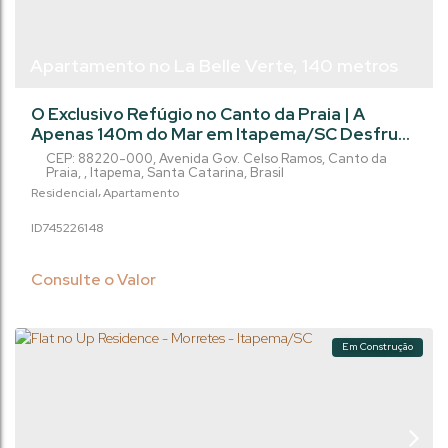
Apartamento no La Belle Verte, 140 metros
do mar, 3 suítes no Canto da Praia em
O Exclusivo Refúgio no Canto da Praia | A
Itapema/SC
Apenas 140m do Mar em Itapema/SC Desfrute
do equilíbrio perfeito entre a tranquilidade do
CEP: 88220-000
,
Avenida Gov. Celso Ramos
,
Canto da
Canto da Praia e o requinte de um
Praia
,
Itapema
,
Santa Catarina
,
Brasil
empreendimento de alto padrão. Uma
Residencial
Apartamento
oportunidade única para viver bem ou realizar
745226
148
um excelente investimento. O Apartamento: 3
Suítes privativas, proporcionando máximo
conforto e privacidade 3 Vagas de garagem
Consulte o Valor
Layout...
Em Construção