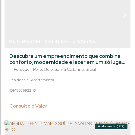
SUN BEACH- 3 SUÍTES - 2 VAGAS-
PEREQUÊ/SC
Descubra um empreendimento que combina
conforto, modernidade e lazer em um só lugar.
Este imóvel foi projetado para oferecer uma
Pereque
,
Porto Belo
,
Santa Catarina
,
Brasil
experiência de moradia completa, unindo
elegância, praticidade e qualidade de vida. São
Residencial
Apartamento
amplos apartamentos com três suítes, living
1486569
2243
integrado e sacada com churrasqueira, ideais
para reunir a família e aproveitar momentos
únicos. O acabamento em gesso, o piso...
Consulte o Valor
Acabamento (80%)