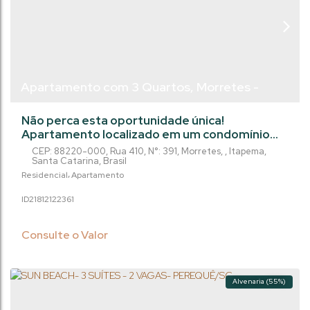
Apartamento com 3 Quartos, Morretes -
Itapema
Não perca esta oportunidade única!
Apartamento localizado em um condomínio
completo com academia, bar, brinquedoteca,
CEP: 88220-000
,
Rua 410
,
N°:
391
,
Morretes
,
Itapema
,
elevador, espaço gourmet, guarita de
Santa Catarina
,
Brasil
segurança, hall de entrada decorado e
Residencial
Apartamento
mobiliado, jacuzzi, lavabo, lounge, medidores
2181212
2361
individuais de água, gás e luz, piscina, piscina
infantil, playground, porcelanato, sacada, sala
de games e muito mais! Este imóvel incrível
Consulte o Valor
possui...
Alvenaria (55%)