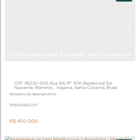
Pronto para morar, 2 quartos, muito a baixo do
valor de Mercado
CEP: 48220-000
,
Rua 416
,
N°:
1591
,
Residencial Sol
Nascente
,
Morretes
,
Itapema
,
Santa Catarina
,
Brasil
Residencial
Apartamento
1904365
2330
R$
450.000