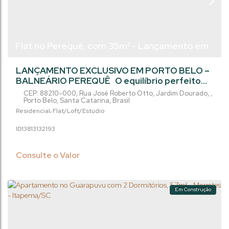
Flat no Perequê, com 35m² - Lançamento em
Porto Belo/SC.
LANÇAMENTO EXCLUSIVO EM PORTO BELO –
BALNEÁRIO PEREQUÊ O equilíbrio perfeito
entre localização, lazer e qualidade de vida
CEP: 88210-000
,
Rua José Roberto Otto
,
Jardim Dourado
,
acaba de chegar a Porto Belo!Apenas 5
Porto Belo
,
Santa Catarina
,
Brasil
minutos do Viva Park e 7 minutos do mar, este
Residencial
Flat/Loft/Estúdio
novo empreendimento foi planejado para
1381313
2193
quem busca viver bem, investir com segurança
ou ter o seu refúgio no litoral catarinense.
Opções para todos os estilos de...
Consulte o Valor
Em Construção