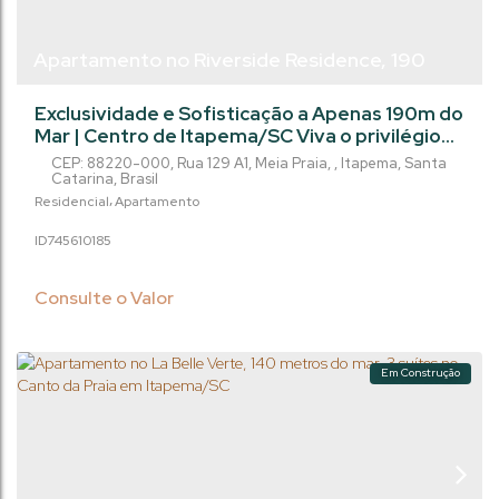
Apartamento no Riverside Residence, 190
metros do mar, 4 suítes - Centro de
Exclusividade e Sofisticação a Apenas 190m do
Itapema/SC
Mar | Centro de Itapema/SC Viva o privilégio
de morar em um empreendimento de alto
CEP: 88220-000
,
Rua 129 A1
,
Meia Praia
,
Itapema
,
Santa
padrão no coração do Centro de Itapema,
Catarina
,
Brasil
projetado para oferecer o máximo em
Residencial
Apartamento
conforto, estilo e qualidade de vida. O
745610
185
Apartamento: 4 Suítes amplas, garantindo
privacidade e conforto para toda a família 2
Vagas de garagem Planta inteligente e
Consulte o Valor
espaçosa...
Em Construção