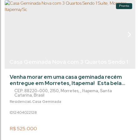
Pronto
Casa Geminada Nova com 3 Quartos Sendo 1
Suíte, Morretes - Itapema/Sc
Venha morar em uma casa geminada recém
entregue em Morretes, Itapema! Esta bela
residência conta com 2 quartos e 1 suíte,
CEP: 88220-000
,
2150
,
Morretes
,
Itapema
,
Santa
perfeita para acomodar sua família com
Catarina
,
Brasil
conforto. Além disso, possui uma vaga de
Residencial
Casa Geminada
garagem, sala ampla e uma área privada de
1240402
2128
72m². Não perca a oportunidade de viver em
Itapema. Entre em contato conosco e agende
uma visita!
R$
525.000