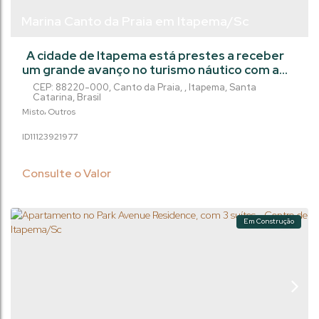
Marina Canto da Praia em Itapema/Sc
A cidade de Itapema está prestes a receber
um grande avanço no turismo náutico com a
construção da Marina Pública no Canto da
CEP: 88220-000
,
Canto da Praia
,
Itapema
,
Santa
Praia. Com um investimento estimado em R$
Catarina
,
Brasil
19 milhões, o projeto promete transformar a
Misto
Outros
região em um polo náutico e impulsionar a
1112392
1977
economia local. A marina terá capacidade
para até 400 embarcações, oferecendo
serviços de manutenção, abastecimento e...
Consulte o Valor
Em Construção