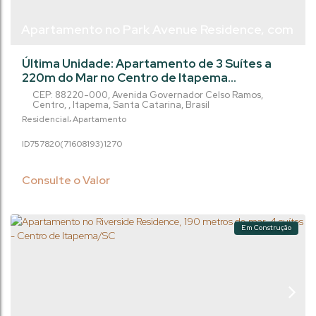
Apartamento no Park Avenue Residence, com
3 suítes - Centro de Itapema/Sc
Última Unidade: Apartamento de 3 Suítes a
220m do Mar no Centro de Itapema
Oportunidade exclusiva para quem busca
CEP: 88220-000
,
Avenida Governador Celso Ramos
,
morar ou investir com sofisticação no coração
Centro
,
Itapema
,
Santa Catarina
,
Brasil
de Itapema/SC. Localizado no Centro, a
Residencial
Apartamento
apenas 220 metros da praia, este
757820
(71608193)
1270
empreendimento de alto padrão une
localização privilegiada, arquitetura moderna
e altíssimo nível de acabamento. O imóvel
Consulte o Valor
conta com 111 m² de área...
Em Construção