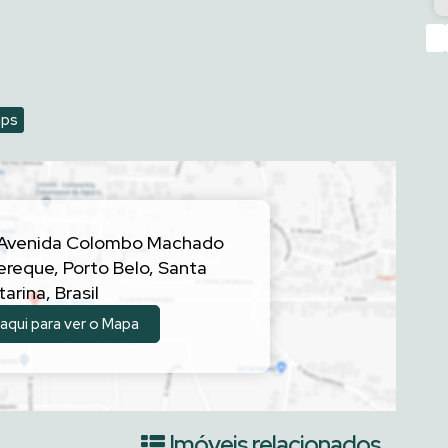
‹
aps
Avenida Colombo Machado
ereque
,
Porto Belo
,
Santa
tarina
,
Brasil
 aqui para ver o
Mapa
Imóveis relacionados