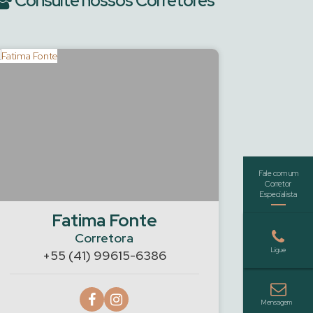
Consulte nossos Corretores
Fatima Fonte
Guilher
Corretora
+55 (41) 99615-6386
+55 (