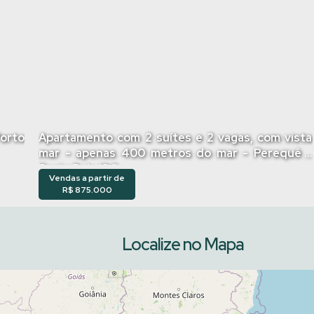
Porto
Apartamento com 2 suítes e 2 vagas, com vista
mar - apenas 400 metros do mar - Perequê -
Porto Belo/SC
Vendas a partir de
R$
875.000
Localize no Mapa