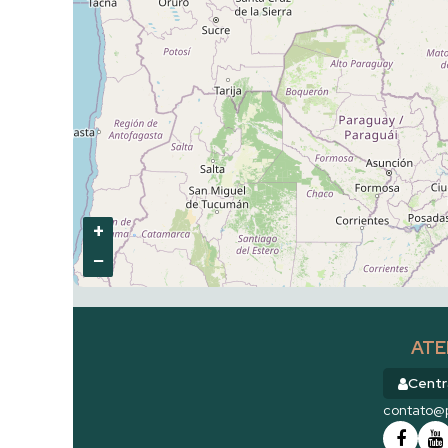
+
−
ATE
Centr
contato@p