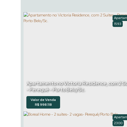
Aparta
1593
Apartamento no Victoria Residence, com 2 S
- Perequê - Porto Belo/Sc.
Valor de Venda
R$
998.118
Aparta
2300