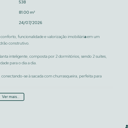
538
81.00 m²
24/07/2026
onforto, funcionalidade e valorização imobiliári
a
em um
rão construtivo.
anta inteligente, composta por 2 dormitórios, sendo 2 suítes,
dade para o dia a dia.
, conectando-se à sacada com churrasqueira, perfeita para
 lavabo complementam o layout, trazendo fluidez e organização
Ver mais...
lanato, rebaixo em gesso, infraestrutura para água quente, gás
recendo conforto térmico e modernidade.