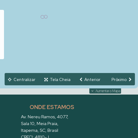
Centralizar
Tela Cheia
Anterior
Próximo
Aumentar o Mapa
ONDE ESTAMOS
Av. Nereu Ramos
,
4077
,
Sala 10
,
Meia Praia
,
Itapema
,
SC
,
Brasil
CRECI: 4810-J