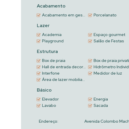
Acabamento
O apartamento conta ainda com 2 vagas de garagem, 
investimento.
Acabamento em gesso
Porcelanato
Lazer
O empreendimento entrega uma estrutura de lazer com
espaço gourmet, sala de jogos, brinquedoteca e pla
Academia
Espaço gourmet
banhistas com box de praia e medidores individuais d
Playground
Salão de Festas
Estrutura
Uma oportunidade perfeita para quem deseja morar 
potencial de rentabilidad
e
em um imóvel pronto para 
Box de praia
Box de praia privat
Hall de entrada decorado e mobiliado
Hidrômetro Individ
Interfone
Medidor de luz
Área de lazer mobiliado, decorado e equipado
Básico
Elevador
Energia
Lavabo
Sacada
Endereço:
Avenida Colombo Mach