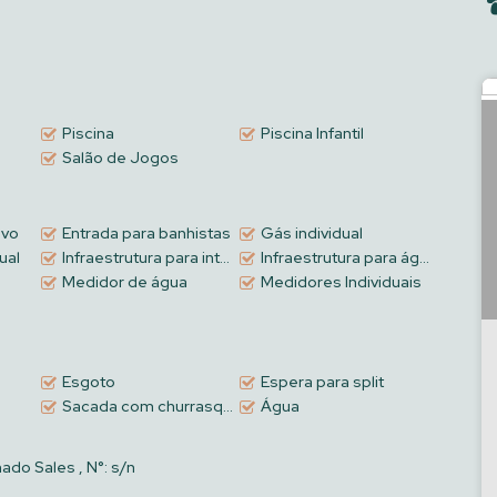
um diferencial importante que agrega praticidade e valor ao
pleta, com piscina adulto e infantil, academia, salão de festas,
ygrou
nd
, além de hall de entrada decorado, elevador, entrada para
Piscina
Piscina Infantil
e água, luz e gás.
Salão de Jogos
com qualidade, veranear com conforto ou investir com alto
atender às exigências do mercado atual.
ivo
Entrada para banhistas
Gás individual
ual
Infraestrutura para internet
Infraestrutura para água quente
Medidor de água
Medidores Individuais
Esgoto
Espera para split
Sacada com churrasqueira a carvão
Água
ado Sales
,
N°:
s/n