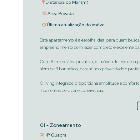
Distância do Mar (m):
Área Privada:
Última atualização do imóvel:
Este apartamento é a escolha ideal para quem busca c
empreendimento com lazer completo e excelente pad
Com 81 m² de área privativa, o imóvel oferece uma pl
além de 3 banheiros, garantindo privacidade e pratici
O living integrado proporciona amplitude e conforto
momentos de lazer e convivência.
A cozinha funcional, a área de serviço separada e o
aos ambientes.
01 - Zoneamento
s acabamentos elevam o padrão do imóvel, com porce
individual e espera para ar-condicionado split, ofe
4ª Quadra