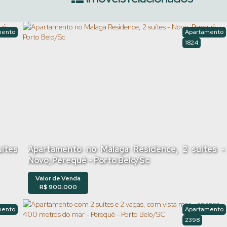
mento
Apartamento
1824
uítes
Apartamento no Malaga Residence, 2 suítes -
Novo, Perequê - Porto Belo/Sc
Valor de Venda
R$
900.000
mento
Apartamento
2398