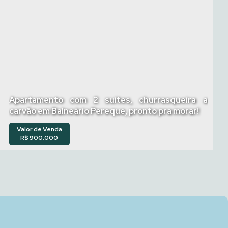
Apartamento com 2 suítes, churrasqueira a
carvão em Balneário Pereque, pronto pra morar!
Valor de Venda
R$
900.000