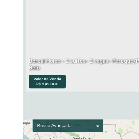
Boreal Home - 2 suítes- 2 vagas- Perequê/
Belo
Valor de Venda
R$
945.000
Busca Avançada