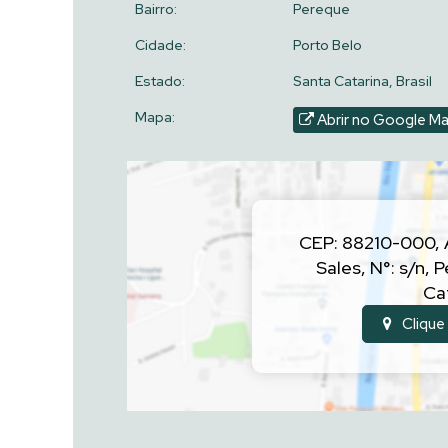
Bairro:
Pereque
Cidade:
Porto Belo
Estado:
Santa Catarina, Brasil
Mapa:
Abrir no Google M
CEP: 88210-000
,
Sales
,
N°:
s/n
,
P
Ca
Clique