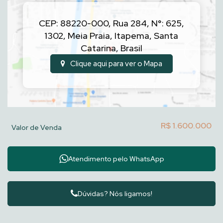
CEP: 88220-000
,
Rua 284
,
N°:
625
,
1302
,
Meia Praia
,
Itapema
,
Santa
Catarina
,
Brasil
Clique aqui para ver o
Mapa
R$
1.600.000
Valor de Venda
Atendimento pelo
WhatsApp
Dúvidas? Nós ligamos!