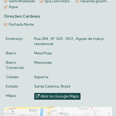
Semi Mobiliado
Spa com Hidro Privativo
Varanda gourmet
Água
Direções Cardeais
Fachada Norte
Endereço:
Rua 284
,
N°:
625
,
1302
,
Águas de março
residencial
Bairro:
Meia Praia
Bairro
Meia praia
Comercial:
Cidade:
Itapema
Estado:
Santa Catarina, Brasil
Mapa:
Abrir no Google Maps