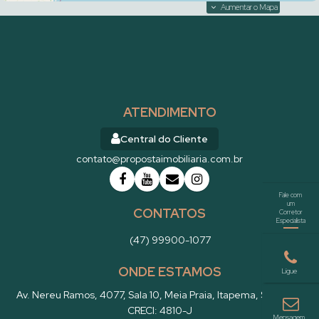
Aumentar o Mapa
Pronto para morar , finamente mobiliado e próximo
ATENDIMENTO
ao Hard Rock café,3 suítes, 3 vagas no Pleniluni
Rezidenziale
Central do Cliente
Valor de Venda
contato@propostaimobiliaria.com.br
R$
2.190.000
Apartamento
2329
CONTATOS
(47) 99900-1077
ONDE ESTAMOS
Av. Nereu Ramos
,
4077
,
Sala 10
,
Meia Praia
,
Itapema
,
SC
,
Brasil
CRECI: 4810-J