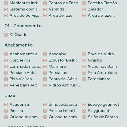
Medidores Individuais
Pontos de Encontro
Porteiro Eletrônico
Sistema com câmeras de segurança
Varanda
Zelador
Área de Serviço
Área de lazer
Área de lazer mobiliado, decorado e equipado
01 - Zoneamento
3ª Quadra
Acabamento
Acabamento em gesso
Assoalho
Boxe de Vidro
Cortineiros
Exaustor Elétrico na Churrasqueira
Granito
Laminado nas áreas intimas
Mármore
Nicho nos Banheiros
Persiana Automatizadas
Persianas
Piso Anti ruídos
Piso Vinílico
Ponto de Gás na Churrasqueira
Porcelanato
Veneziana Automatizada
Vidros Anti ruídos
Lazer
Academia
Brinquedoteca
Espaço gourmet
Piscina
Piscina Infantil
Playground
Quiosque com churrasqueira
Quiosque com churrasqueira nas piscinas
Salão de Festas