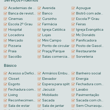
Serviços Próximos
Academias de ginástica
Avenida
Açougue
Banca de revistas
Banco
Bistrô com adega
Cinemas
Cursinho
Escola 1º Grau
Escola 2º Grau
Farmácia
Feiras
Hospital
Igreja Católica
Igreja Evangélica
Locadora
Lojas
Mc Donalds
Mercado
Mini Campo
Panificadora
Pizzaria
Ponto de circular
Posto de Gasolina
Praia
Praça/Parque
Restaurante
Sacolão
Salas comerciais no Térreo
Sorveteria
Básico
Acesso a Deficientes
Armários Embutidos
Banheiro social
Closet
Elevador
Energia
Esgoto
Espera para split
Fechadura com biometria
Fechadura com senha na porta de entrada
Jacuzzi
Lavabo
Living
Mobiliado
Pavimentação
Reconhecimento Facial
Sacada
Sacada com churrasqueira a carvão
Sala de estar
Sala de jantar
Sem Churrasqueira