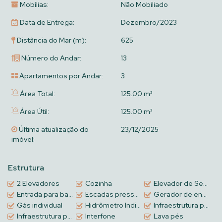
Mobílias:
Não Mobiliado
Data de Entrega:
Dezembro/2023
Distância do Mar (m):
625
Número do Andar:
13
Apartamentos por Andar:
3
Área Total:
125.00 m²
Área Útil:
125.00 m²
Última atualização do
23/12/2025
imóvel:
Estrutura
2 Elevadores
Cozinha
Elevador de Serviço
Entrada para banhistas
Escadas pressurizadas
Gerador de energia
Gás individual
Hidrômetro Individual
Infraestrutura para internet
Infraestrutura para água quente
Interfone
Lava pés