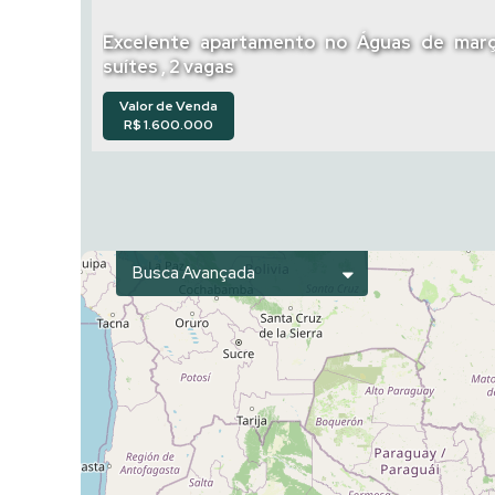
Excelente apartamento no Águas de março, 3
suítes , 2 vagas
Valor de Venda
R$
1.600.000
Busca Avançada