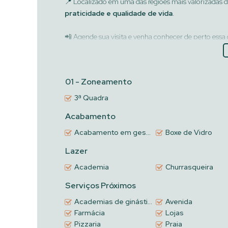
📍 Localizado em uma das regiões mais valorizadas d
praticidade e qualidade de vida
.
📲 Agende sua visita e venha conhecer de perto essa
01 - Zoneamento
3ª Quadra
Acabamento
Acabamento em gesso
Boxe de Vidro
Lazer
Academia
Churrasqueira
Serviços Próximos
Academias de ginástica
Avenida
Farmácia
Lojas
Pizzaria
Praia