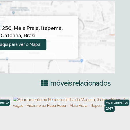
,
256
,
Meia Praia
,
Itapema
,
 Catarina
,
Brasil
 aqui para ver o
Mapa
Imóveis relacionados
mento
Apartamento
2167