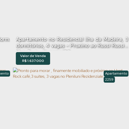
orm.
Apartamento no Residencial Ilha da Madeira, 3
dormitórios, 4 vagas - Proximo ao Russi Russi -
Meia Praia - Itapema/SC
Valor de Venda
R$
1.637.000
mento
Apartamento
2259