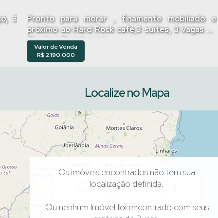
Pronto para morar , finamente mobiliado e
próximo ao Hard Rock café,3 suítes, 3 vagas no
Pleniluni Rezidenziale
Valor de Venda
R$
2.190.000
Localize no Mapa
Os imóveis encontrados não tem sua
Carregando Mapa
localização definida.
Ou nenhum Imóvel foi encontrado com seus