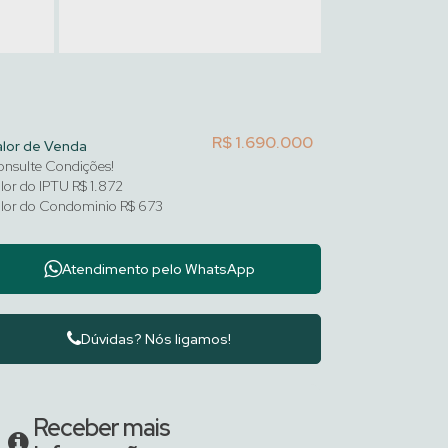
R$
1.690.000
alor de Venda
nsulte Condições!
lor do IPTU
R$
1.872
lor do Condominio
R$
673
Atendimento pelo
WhatsApp
Dúvidas? Nós ligamos!
Receber mais