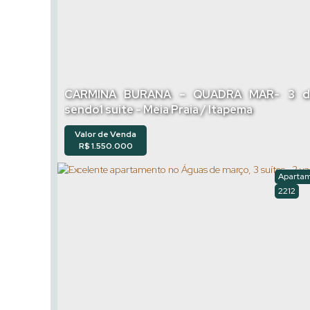
CARMINA BURANA – QUADRA MAR- 3 d
sendo1 suite - Meia Praia / Itapema
Valor de Venda
R$
1.550.000
Aparta
2212