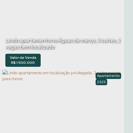
Lindo apartamento no Águas de março, 3 suítes, 2
vagas bem localizado
Valor de Venda
R$
1.500.000
Apartamento
2329