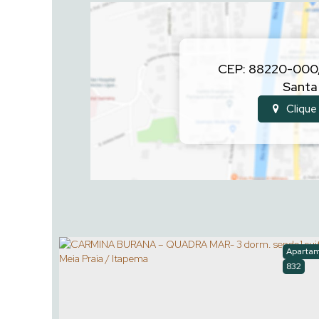
CEP: 88220-000
Santa
Clique
Aparta
832