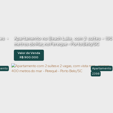
es -
Apartamento no Beach Lake, com 2 suítes - 190
metros do Mar, no Pereque - Porto Belo/SC
Valor de Venda
R$
900.000
mento
Apartamento
2398