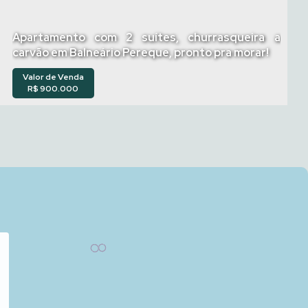
Apartamento com 2 suítes, churrasqueira a
carvão em Balneário Pereque, pronto pra morar!
Valor de Venda
R$
900.000