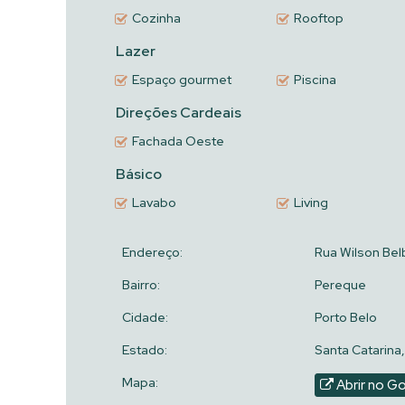
Uma ótima opção em uma das regiões mais valorizadas
Cozinha
Rooftop
Lazer
Agende sua visita e viva essa experiência única!
Espaço gourmet
Piscina
Direções Cardeais
Fachada Oeste
Básico
Lavabo
Living
Endereço:
Rua Wilson Bel
Bairro:
Pereque
Cidade:
Porto Belo
Estado:
Santa Catarina,
Mapa:
Abrir no G