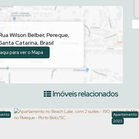
‹
Rua Wilson Belber
,
Pereque
,
Santa Catarina
,
Brasil
 aqui para ver o
Mapa
Imóveis relacionados
mento
Apartamento
2023