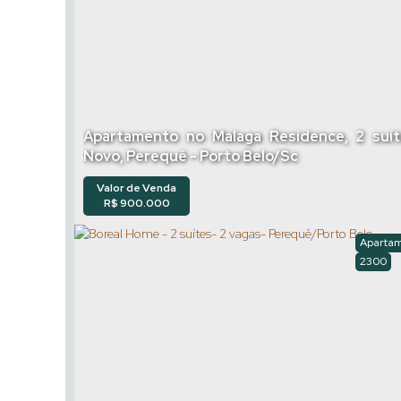
Apartamento no Malaga Residence, 2 suít
Novo, Perequê - Porto Belo/Sc
Valor de Venda
R$
900.000
Aparta
2300