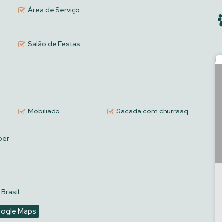
 do litoral catarinense.
Área de Serviço
Salão de Festas
Mobiliado
Sacada com churrasqueira a carvão
ber
 Brasil
oogle Maps