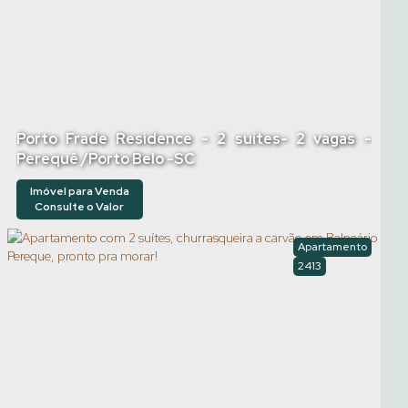
Porto Frade Residence - 2 suítes- 2 vagas -
Perequê /Porto Belo -SC
Imóvel para Venda
Consulte o Valor
Apartamento
2413