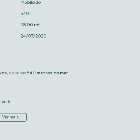
Mobiliado
540
78.00 m²
24/07/2026
ivos
, a apenas
540 metros do mar
.
cluindo:
Ver mais...