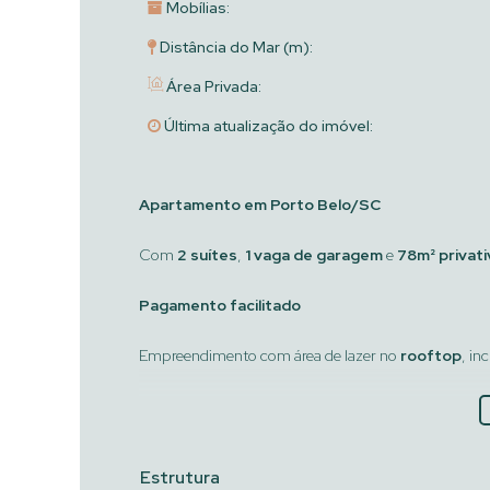
Mobílias:
Distância do Mar (m):
Área Privada:
Última atualização do imóvel:
Apartamento em Porto Belo/SC
Com
2 suítes
,
1 vaga de garagem
e
78m² privat
Pagamento facilitado
Empreendimento com área de lazer no
rooftop
, in
Piscina com vista
Salão de festas
Àrea gourmet com churrasqueira
Estrutura