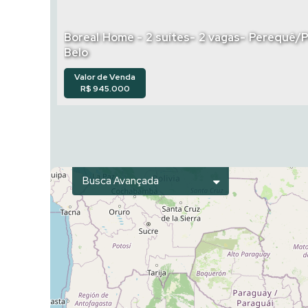
Boreal Home - 2 suítes- 2 vagas- Perequê/
Belo
Valor de Venda
R$
945.000
Busca Avançada