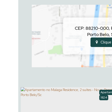
CEP: 88210-000
,
Porto Belo
,
Clique
Aparta
1824