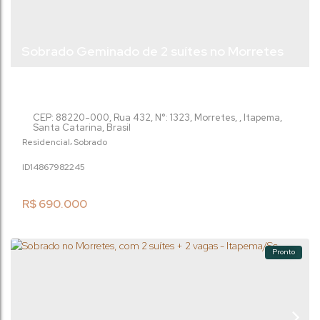
Sobrado Geminado de 2 suítes no Morretes
em Itapema
CEP: 88220-000
,
Rua 432
,
N°:
1323
,
Morretes
,
Itapema
,
Santa Catarina
,
Brasil
Residencial
Sobrado
1486798
2245
R$
690.000
Pronto