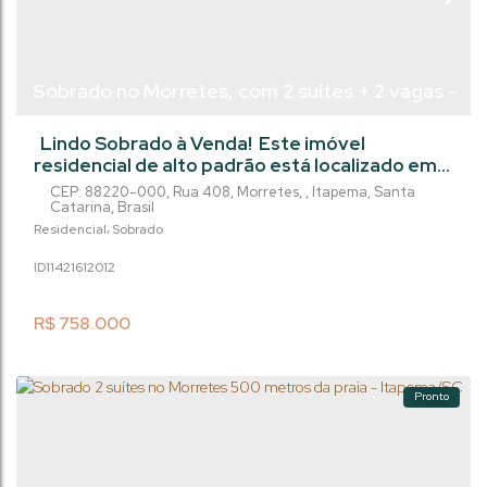
Sobrado no Morretes, com 2 suítes + 2 vagas -
Itapema/Sc
Lindo Sobrado à Venda! Este imóvel
residencial de alto padrão está localizado em
um dos bairros mais valorizados da cidade.
CEP: 88220-000
,
Rua 408
,
Morretes
,
Itapema
,
Santa
Com 2 suítes + Lavabo e 2 vagas de garagem,
Catarina
,
Brasil
é o lugar perfeito para você e sua família
Residencial
Sobrado
viverem com conforto e sofisticação. Com
1142161
2012
uma área total de 96m² e área privativa de
87m², este sobrado oferece ambientes
amplos e bem distribuídos, perfeitos...
R$
758.000
Pronto