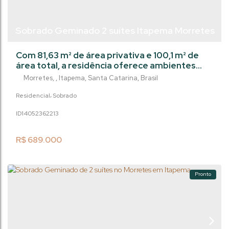
Sobrado Geminado 2 suítes Itapema Morretes
Com 81,63 m² de área privativa e 100,1 m² de
área total, a residência oferece ambientes
amplos, iluminados e bem distribuídos,
Morretes
,
Itapema
,
Santa Catarina
,
Brasil
garantindo uma perfeita integração entre
funcionalidade e estética, em um dos bairros
Residencial
Sobrado
mais valorizados de Itapema. No pavimento
1405236
2213
social, a sala de estar e jantar se integram à
cozinha, criando um espaço ideal para receber
familiares e amigos. O lavabo ...
R$
689.000
Pronto