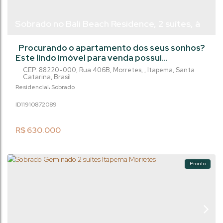
Sobrado no Bali Beach Residence, 2 suítes, à
venda no Morretes - Itapema/SC
Procurando o apartamento dos seus sonhos?
Este lindo imóvel para venda possui
acabamento em gesso, fachada norte, lavabo,
CEP: 88220-000
,
Rua 406B
,
Morretes
,
Itapema
,
Santa
medidores individuais de água, gás e luz, além
Catarina
,
Brasil
de porcelanato em toda a área privada de
Residencial
Sobrado
68m2. Com 2 quartos, 3 banheiros, sendo 2
1191087
2089
suítes, e 1 vaga na garagem, esta é a
oportunidade perfeita para quem busca
conforto e praticidade em um imóvel
R$
630.000
residencial. Não...
Pronto