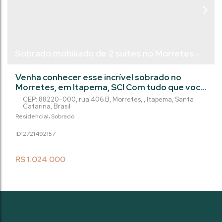
Sobrado mobiliado de 2 suítes no Morretes -
Itapema/SC
Venha conhecer esse incrível sobrado no
Morretes, em Itapema, SC! Com tudo que você
precisa para viver com conforto e segurança,
CEP: 88220-000
,
rua 406 B
,
Morretes
,
Itapema
,
Santa
esse imóvel é perfeito para você e sua família.
Catarina
,
Brasil
Com dois quartos, sendo duas suítes, três
Residencial
Sobrado
banheiros, duas vagas na garagem, esse
1272149
2157
sobrado conta com diversos diferenciais,
como ar condicionado, fechadura com senha
na porta de entrada, gás individual, lavabo,...
R$
1.024.000