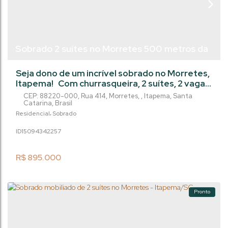
Sobrado 2 suítes no Morretes 500 metros da
praia - Itapema/SC
Seja dono de um incrível sobrado no Morretes,
Itapema! Com churrasqueira, 2 suítes, 2 vagas
na garagem e uma área privativa de 128.5m²,
CEP: 88220-000
,
Rua 414
,
Morretes
,
Itapema
,
Santa
esse imóvel é perfeito para quem busca
Catarina
,
Brasil
conforto e sofisticação. Não perca essa
Residencial
Sobrado
oportunidade única por apenas R$
1509434
2257
895.000,00. Agende uma visita agora mesmo
e apaixone-se por este lugar que pode se
tornar o lar dos seus sonhos. Entre em
R$
895.000
contato
Pronto