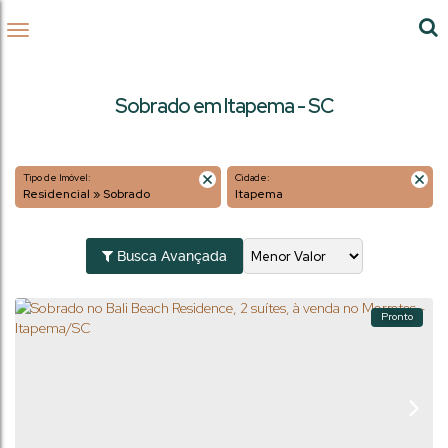
Sobrado em Itapema - SC
Tipo de Imóvel:
Cidade:
Residencial » Sobrado
Itapema
Busca Avançada
Pronto