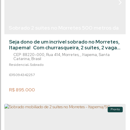
Sobrado 2 suítes no Morretes 500 metros da
praia - Itapema/SC
Seja dono de um incrível sobrado no Morretes,
Itapema! Com churrasqueira, 2 suítes, 2 vagas
na garagem e uma área privativa de 128.5m²,
CEP: 88220-000
,
Rua 414
,
Morretes
,
Itapema
,
Santa
esse imóvel é perfeito para quem busca
Catarina
,
Brasil
conforto e sofisticação. Não perca essa
Residencial
Sobrado
oportunidade única por apenas R$
1509434
2257
895.000,00. Agende uma visita agora mesmo
e apaixone-se por este lugar que pode se
tornar o lar dos seus sonhos. Entre em
R$
895.000
contato
Pronto