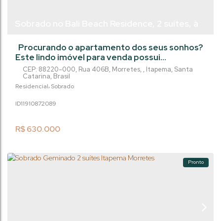
Sobrado no Bali Beach Residence, 2 suítes, à
venda no Morretes - Itapema/SC
Procurando o apartamento dos seus sonhos?
Este lindo imóvel para venda possui
acabamento em gesso, fachada norte, lavabo,
CEP: 88220-000
,
Rua 406B
,
Morretes
,
Itapema
,
Santa
medidores individuais de água, gás e luz, além
Catarina
,
Brasil
de porcelanato em toda a área privada de
Residencial
Sobrado
68m2. Com 2 quartos, 3 banheiros, sendo 2
1191087
2089
suítes, e 1 vaga na garagem, esta é a
oportunidade perfeita para quem busca
conforto e praticidade em um imóvel
R$
630.000
residencial. Não...
Pronto