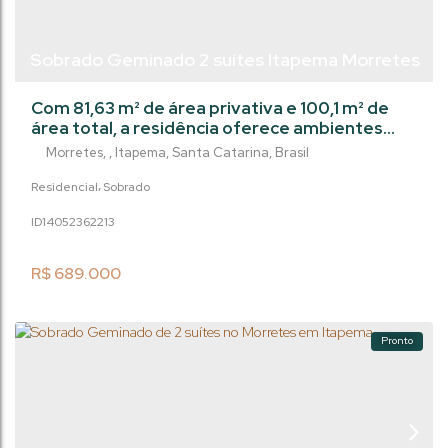
Sobrado Geminado 2 suítes Itapema Morretes
Com 81,63 m² de área privativa e 100,1 m² de
área total, a residência oferece ambientes
amplos, iluminados e bem distribuídos,
Morretes
,
Itapema
,
Santa Catarina
,
Brasil
garantindo uma perfeita integração entre
funcionalidade e estética, em um dos bairros
Residencial
Sobrado
mais valorizados de Itapema. No pavimento
1405236
2213
social, a sala de estar e jantar se integram à
cozinha, criando um espaço ideal para receber
familiares e amigos. O lavabo ...
R$
689.000
Pronto