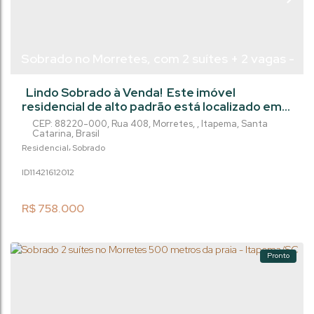
Sobrado no Morretes, com 2 suítes + 2 vagas -
Itapema/Sc
Lindo Sobrado à Venda! Este imóvel
residencial de alto padrão está localizado em
um dos bairros mais valorizados da cidade.
CEP: 88220-000
,
Rua 408
,
Morretes
,
Itapema
,
Santa
Com 2 suítes + Lavabo e 2 vagas de garagem,
Catarina
,
Brasil
é o lugar perfeito para você e sua família
Residencial
Sobrado
viverem com conforto e sofisticação. Com
1142161
2012
uma área total de 96m² e área privativa de
87m², este sobrado oferece ambientes
amplos e bem distribuídos, perfeitos...
R$
758.000
Pronto