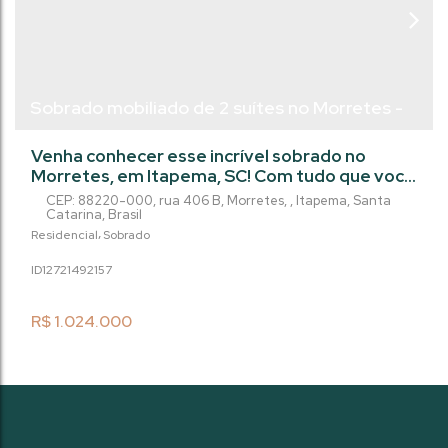
Sobrado mobiliado de 2 suítes no Morretes -
Itapema/SC
Venha conhecer esse incrível sobrado no
Morretes, em Itapema, SC! Com tudo que você
precisa para viver com conforto e segurança,
CEP: 88220-000
,
rua 406 B
,
Morretes
,
Itapema
,
Santa
esse imóvel é perfeito para você e sua família.
Catarina
,
Brasil
Com dois quartos, sendo duas suítes, três
Residencial
Sobrado
banheiros, duas vagas na garagem, esse
1272149
2157
sobrado conta com diversos diferenciais,
como ar condicionado, fechadura com senha
na porta de entrada, gás individual, lavabo,...
R$
1.024.000