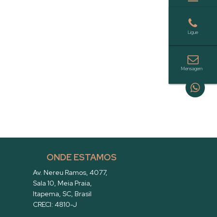
ONDE ESTAMOS
Av. Nereu Ramos
,
4077
,
Sala 10
,
Meia Praia
,
Itapema
,
SC
,
Brasil
CRECI: 4810-J