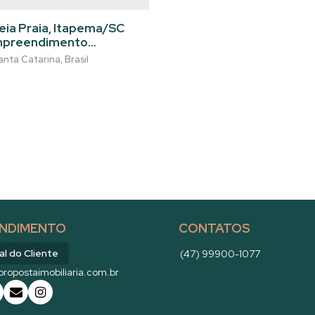
eia Praia, Itapema/SC
empreendimento
do na quadra do mar e
anta Catarina
,
Brasil
 flutuante as margens
NDIMENTO
CONTATOS
al do Cliente
(47) 99900-1077
ropostaimobiliaria.com.br