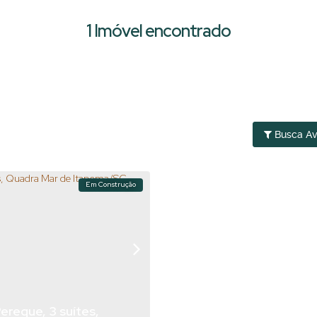
1 Imóvel encontrado
Busca A
Em Construção
ereque, 3 suítes,