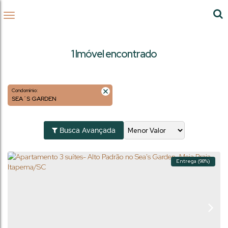
1 Imóvel encontrado
Condomínio:
SEA´S GARDEN
Busca Avançada
Entrega (98%)