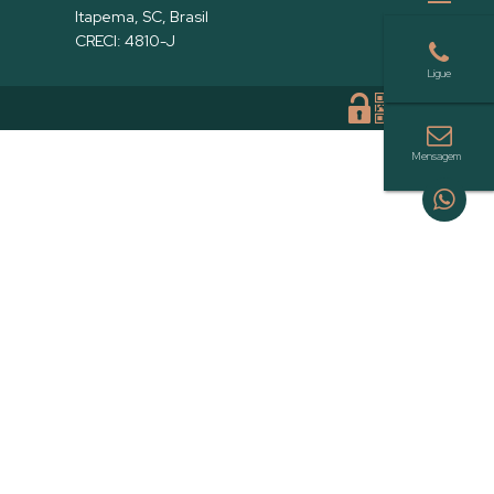
Itapema
,
SC
,
Brasil
CRECI: 4810-J