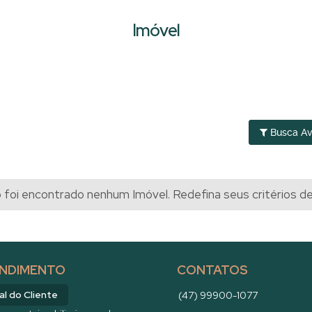
Imóvel
Busca A
foi encontrado nenhum Imóvel. Redefina seus critérios d
NDIMENTO
CONTATOS
al do Cliente
(47) 99900-1077