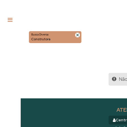
Busca Diversa:
Construtora
Não 
ATE
Centr