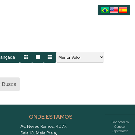
vançada
e Busca
ONDE ESTAMOS
Av. Nereu Ramos
,
4077
,
Sala 10
,
Meia Praia
,