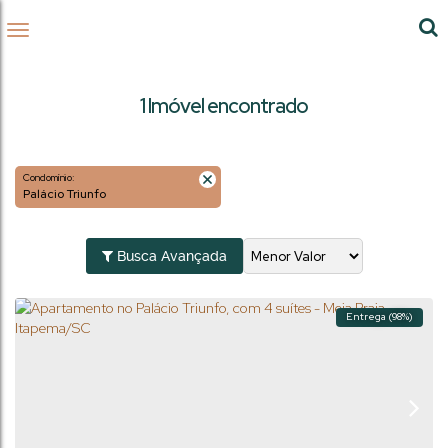
1 Imóvel encontrado
Condomínio:
Palácio Triunfo
Busca Avançada
Entrega (98%)