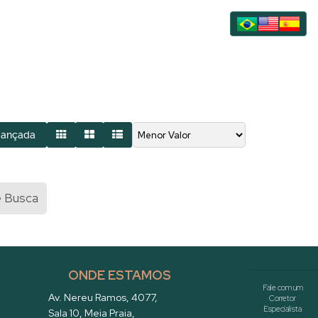
vançada
e Busca
ONDE ESTAMOS
Av. Nereu Ramos
,
4077
,
Sala 10
,
Meia Praia
,