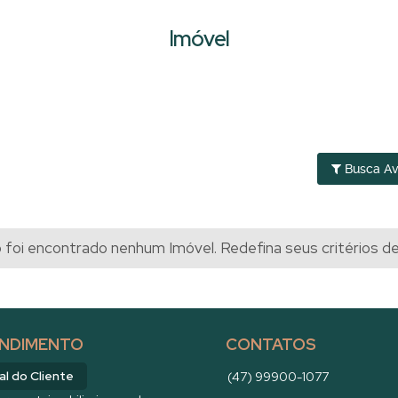
Imóvel
Busca A
foi encontrado nenhum Imóvel. Redefina seus critérios d
NDIMENTO
CONTATOS
al do Cliente
(47) 99900-1077