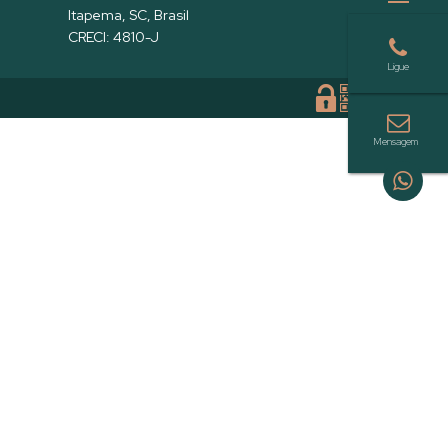
Itapema
,
SC
,
Brasil
CRECI: 4810-J