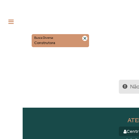
Busca Diversa:
Construtora
Não 
ATE
Centr