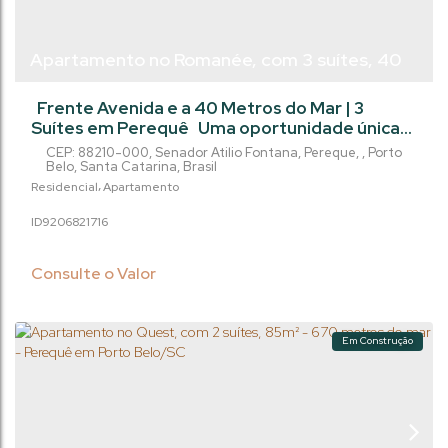
Apartamento no Romanée, com 3 suítes, 40
metros do mar - Frente Avenida - Perequê -
Frente Avenida e a 40 Metros do Mar | 3
Porto Belo/SC
Suítes em Perequê Uma oportunidade única
de morar no Residencial Romanée, localizado
CEP: 88210-000
,
Senador Atilio Fontana
,
Pereque
,
Porto
na prestigiada Avenida Senador Atílio Fontana,
Belo
,
Santa Catarina
,
Brasil
no coração do bairro Perequê, em Porto Belo.
Residencial
Apartamento
Um projeto exclusivo para quem busca
920682
1716
sofisticação, vista privilegiada e a comodidade
de estar a apenas 40 metros do mar.
Destaques do Imóvel: Área Privativa:...
Consulte o Valor
Em Construção