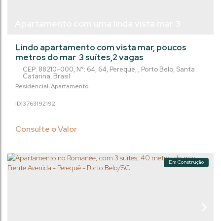
Apartamento com uma linda vista mar 3
suítes, 2 vagas, 50 metros do mar, Eleve
Lindo apartamento com vista mar, poucos
Residence
metros do mar 3 suítes,2 vagas
CEP: 88210-000
,
N°:
64
,
64
,
Pereque
,
Porto Belo
,
Santa
Catarina
,
Brasil
Residencial
Apartamento
1376319
2192
Consulte o Valor
Em Construção