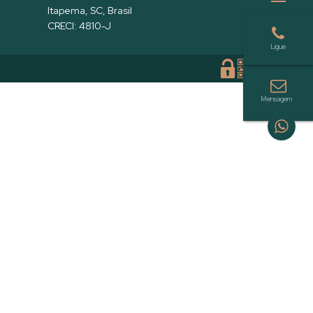
Itapema
,
SC
,
Brasil
CRECI: 4810-J