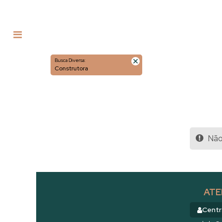
Busca Diversa:
Construtora
Não 
ATE
Centr