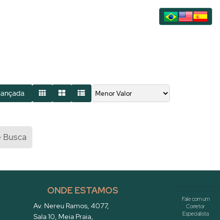
vançada
e Busca
ONDE ESTAMOS
Av. Nereu Ramos
,
4077
,
Sala 10
,
Meia Praia
,