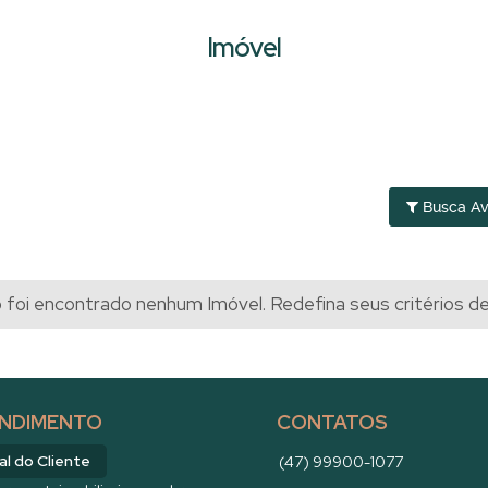
Imóvel
Busca A
foi encontrado nenhum Imóvel. Redefina seus critérios d
NDIMENTO
CONTATOS
al do Cliente
(47) 99900-1077