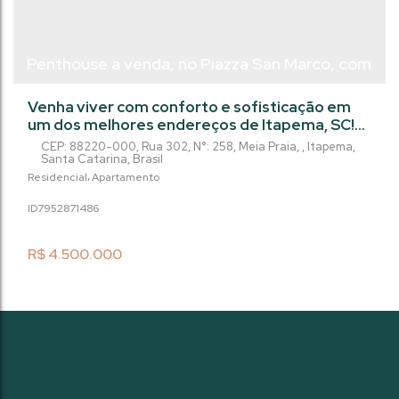
Penthouse a venda, no Piazza San Marco, com
4 suítes - Meia Praia - Itapema/Sc.
Venha viver com conforto e sofisticação em
um dos melhores endereços de Itapema, SC!
Este incrível apartamento de 4 quartos, sendo
CEP: 88220-000
,
Rua 302
,
N°:
258
,
Meia Praia
,
Itapema
,
4 suítes, está localizado na Rua 302, n 258,
Santa Catarina
,
Brasil
Meia Praia. Com uma área privada de 265m²,
Residencial
Apartamento
este imóvel conta com uma academia,
795287
1486
brinquedoteca, lounge, piscina, piscina infantil,
pub, salão de festas, salão de jogos e sauna,
garantindo diversão e relaxamento...
R$
4.500.000