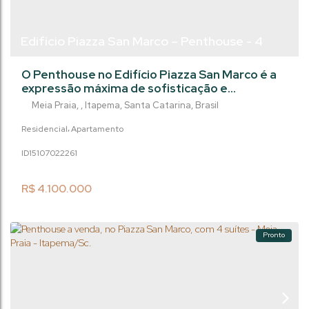
Edifício Piazza San Marco – Penthouse - 4
suítes - 4 vagas -Itapema/Meia Praia
O Penthouse no Edifício Piazza San Marco é a
expressão máxima de sofisticação e
exclusividade em Meia Praia, a apenas 400
Meia Praia
,
Itapema
,
Santa Catarina
,
Brasil
metros do mar. Com 260 m² muito bem
distribuídos, este imóvel reúne amplitude,
Residencial
Apartamento
conforto e um padrão de acabamento
1510702
2261
pensado para quem busca viver com requinte.
São 4 suítes que oferecem privacidade total, 5
banheiros, um living espaçoso que integra...
R$
4.100.000
Pronto