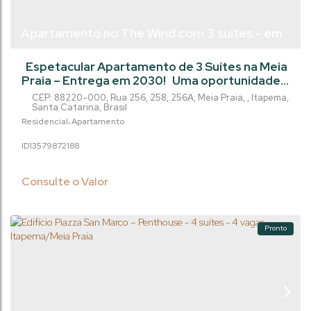
Apartamento no The Wind com 3 suítes - em
Meia Praia - Itapema/SC
Espetacular Apartamento de 3 Suítes na Meia
Praia – Entrega em 2030! Uma oportunidade
imperdível para quem deseja planejar o futuro
CEP: 88220-000
,
Rua 256, 258, 256A
,
Meia Praia
,
Itapema
,
no litoral catarinense com fluxo facilitado de
Santa Catarina
,
Brasil
pagamento. Um empreendimento moderno,
Residencial
Apartamento
ideal para quem busca alto padrão, conforto e
1357987
2188
excelente valorização no coração de Itapema.
O Empreendimento: Lazer Completo:
Estrutura equipada e decorada para...
Consulte o Valor
Pronto