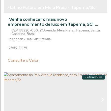
Flat no Futura em Meia Praia - Itapema/Sc.
Venha conhecer o mais novo
empreendimento de luxo em Itapema, SC!
Localizado na 2º Avenida, n s/n, na Meia Praia,
CEP: 88220-000
,
2º Avenida
,
Meia Praia
,
Itapema
,
Santa
este prédio de 54 andares conta com 94
Catarina
,
Brasil
unidades de flats incríveis, distribuidos em 7
Residencial
Flat/Loft/Estúdio
pavimentos. Com uma área de lazer no 7º
795217
1474
andar de 2500m², você terá acesso a tudo o
que precisa para viver com conforto e
sofisticação. São 2 elevadores, academia, bar,
Consulte o Valor
coworking,...
Em Construção