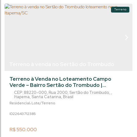
Terreno
Terreno à venda no Sertão do Trombudo
loteamento novo, Itapema/SC
Terreno à Venda no Loteamento Campo
Verde – Bairro Sertão do Trombudo |
Itapema/SC Construa a casa dos seus sonhos
CEP: 88220-000
,
Rua 2000
,
Sertão do Trombudo
,
em um dos bairros que mais crescem em
Itapema
,
Santa Catarina
,
Brasil
Itapema, cercado pela natureza e com toda a
Residencial
Lote/Terreno
tranquilidade que sua família merece.
2264371
2385
Localizado no Loteamento Campo Verde, no
bairro Sertão do Trombudo, este terreno
oferece o equilíbrio perfeito entre qualidade
R$
550.000
de vida e praticidade. A...