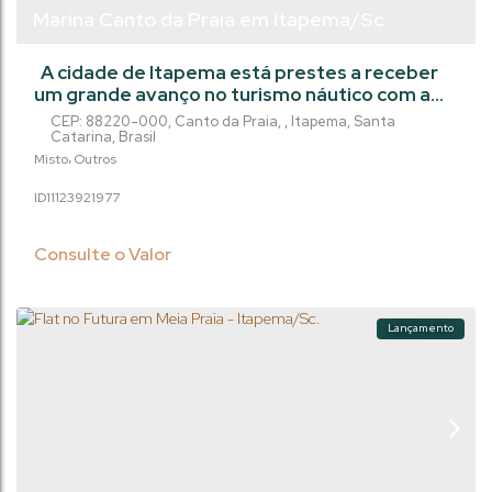
Marina Canto da Praia em Itapema/Sc
A cidade de Itapema está prestes a receber
um grande avanço no turismo náutico com a
construção da Marina Pública no Canto da
CEP: 88220-000
,
Canto da Praia
,
Itapema
,
Santa
Praia. Com um investimento estimado em R$
Catarina
,
Brasil
19 milhões, o projeto promete transformar a
Misto
Outros
região em um polo náutico e impulsionar a
1112392
1977
economia local. A marina terá capacidade
para até 400 embarcações, oferecendo
serviços de manutenção, abastecimento e...
Consulte o Valor
Lançamento