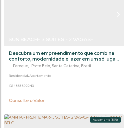
SUN BEACH- 3 SUÍTES - 2 VAGAS-
PEREQUÊ/SC
Descubra um empreendimento que combina
conforto, modernidade e lazer em um só lugar.
Este imóvel foi projetado para oferecer uma
Pereque
,
Porto Belo
,
Santa Catarina
,
Brasil
experiência de moradia completa, unindo
elegância, praticidade e qualidade de vida. São
Residencial
Apartamento
amplos apartamentos com três suítes, living
1486569
2243
integrado e sacada com churrasqueira, ideais
para reunir a família e aproveitar momentos
únicos. O acabamento em gesso, o piso...
Consulte o Valor
Acabamento (80%)