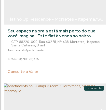
Flat no Up Residence - Morretes - Itapema/SC
Seu espaço na praia está mais perto do que
você imagina. Este flat à venda no bairro
Morretes, em Itapema, é a oportunidade
CEP: 88220-000
,
Rua 402 B1
,
N°:
438
,
Morretes
,
Itapema
,
perfeita para quem deseja conquistar um
Santa Catarina
,
Brasil
imóvel no litoral, seja para morar, investir ou
Residencial
Apartamento
garantir uma renda com locações. Com 39 m²
756983
(71811711)
475
bem distribuídos e 1 vaga de garagem, o
imóvel oferece praticidade, conforto e uma
localização estratégica, próxima aos...
Consulte o Valor
Lançamento