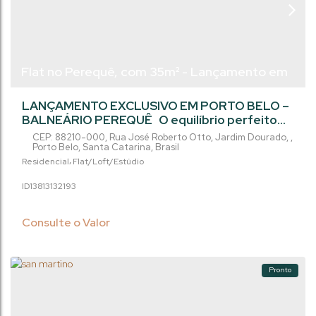
Flat no Perequê, com 35m² - Lançamento em
Porto Belo/SC.
LANÇAMENTO EXCLUSIVO EM PORTO BELO –
BALNEÁRIO PEREQUÊ O equilíbrio perfeito
entre localização, lazer e qualidade de vida
CEP: 88210-000
,
Rua José Roberto Otto
,
Jardim Dourado
,
acaba de chegar a Porto Belo!Apenas 5
Porto Belo
,
Santa Catarina
,
Brasil
minutos do Viva Park e 7 minutos do mar, este
Residencial
Flat/Loft/Estúdio
novo empreendimento foi planejado para
1381313
2193
quem busca viver bem, investir com segurança
ou ter o seu refúgio no litoral catarinense.
Opções para todos os estilos de...
Consulte o Valor
Pronto