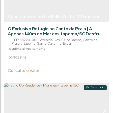
Apartamento no La Belle Verte, 140 metros
do mar, 3 suítes no Canto da Praia em
O Exclusivo Refúgio no Canto da Praia | A
Itapema/SC
Apenas 140m do Mar em Itapema/SC Desfrute
do equilíbrio perfeito entre a tranquilidade do
CEP: 88220-000
,
Avenida Gov. Celso Ramos
,
Canto da
Canto da Praia e o requinte de um
Praia
,
Itapema
,
Santa Catarina
,
Brasil
empreendimento de alto padrão. Uma
Residencial
Apartamento
oportunidade única para viver bem ou realizar
745226
148
um excelente investimento. O Apartamento: 3
Suítes privativas, proporcionando máximo
conforto e privacidade 3 Vagas de garagem
Consulte o Valor
Layout...
Em Construção