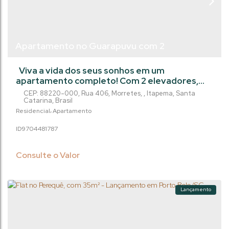
Apartamento no Guarapuvu com 2
Dormitórios, Morretes - Itapema/Sc.
Viva a vida dos seus sonhos em um
apartamento completo! Com 2 elevadores,
academia, cancha de bocha, car wash, crossfit,
CEP: 88220-000
,
Rua 406
,
Morretes
,
Itapema
,
Santa
espaço gourmet, espaço pet e muito mais,
Catarina
,
Brasil
esse é o lugar perfeito para você! Desfrute de
Residencial
Apartamento
piscinas aquecidas, piscina infantil e quadra
970448
1787
beach tênis. Divirta-se no playground, na
quadra poliesportiva e no futvôlei. Para
relaxar, aproveite o salão de festas e de
Consulte o Valor
jogos....
Lançamento