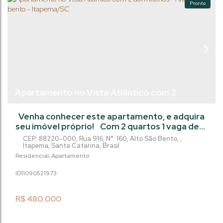
Pronto
Apartamento no Vista Atlântico com 2
dormitórios - Alto do São bento - Itapema/SC
Venha conhecer este apartamento, e adquira
seu imóvel próprio! Com 2 quartos 1 vaga de
garagem e área privada de 59m²,, este imóvel
CEP: 88220-000
,
Rua 916
,
N°:
160
,
Alto São Bento
,
é perfeito para quem busca sair do aluguel, ou
Itapema
,
Santa Catarina
,
Brasil
investir! Além disso, o imóvel está localizado
Residencial
Apartamento
em um condomínio com ótima infraestrutura,
1109052
1973
com áreas de lazer. Não perca essa
oportunidade! Agende uma visita!
R$
480.000