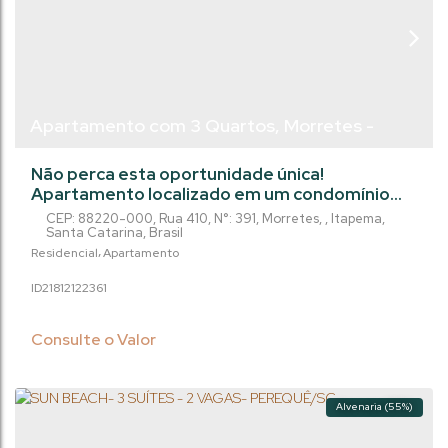
Apartamento com 3 Quartos, Morretes -
Itapema
Não perca esta oportunidade única!
Apartamento localizado em um condomínio
completo com academia, bar, brinquedoteca,
CEP: 88220-000
,
Rua 410
,
N°:
391
,
Morretes
,
Itapema
,
elevador, espaço gourmet, guarita de
Santa Catarina
,
Brasil
segurança, hall de entrada decorado e
Residencial
Apartamento
mobiliado, jacuzzi, lavabo, lounge, medidores
2181212
2361
individuais de água, gás e luz, piscina, piscina
infantil, playground, porcelanato, sacada, sala
de games e muito mais! Este imóvel incrível
Consulte o Valor
possui...
Alvenaria (55%)