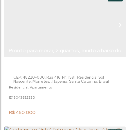
Pronto para morar, 2 quartos, muito a baixo do
valor de Mercado
CEP: 48220-000
,
Rua 416
,
N°:
1591
,
Residencial Sol
Nascente
,
Morretes
,
Itapema
,
Santa Catarina
,
Brasil
Residencial
Apartamento
1904365
2330
R$
450.000