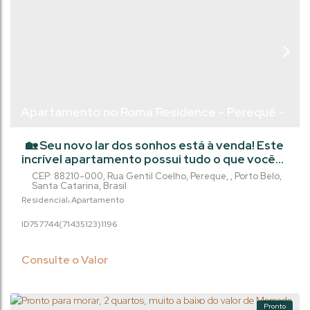
Apartamento no Roma Residence - Perequê -
Porto Belo/Sc
🏡 Seu novo lar dos sonhos está à venda! Este
incrível apartamento possui tudo o que você
precisa para viver com conforto e praticidade.
CEP: 88210-000
,
Rua Gentil Coelho
,
Pereque
,
Porto Belo
,
Com churrasqueira para reunir amigos e
Santa Catarina
,
Brasil
familiares, despensa para organizar seus
Residencial
Apartamento
mantimentos e elevador para facilitar o
757744
(71435123)
1196
acesso, este imóvel é perfeito para quem
busca qualidade de vida. Com 2 suítes, 2 vagas
de garagem e uma área útil de...
Consulte o Valor
Pronto