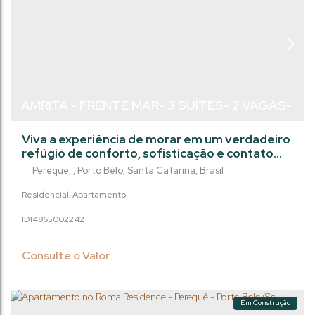
AMRITA - FRENTE MAR- 3 SUÍTES- 2 VAGAS-
PEREQUÊ/PORTO BELO
Viva a experiência de morar em um verdadeiro
refúgio de conforto, sofisticação e contato
com a natureza. Este empreendimento
Pereque
,
Porto Belo
,
Santa Catarina
,
Brasil
exclusivo une arquitetura contemporânea,
design inteligente e uma vista deslumbrante
Residencial
Apartamento
para o mar e a Lagoa do Perequê, em um dos
1486500
2242
endereços mais desejados do litoral
catarinense. Esse frente Mar também tem
fundos integrados á natureza, com deck e
Consulte o Valor
jardim privado....
Em Construção