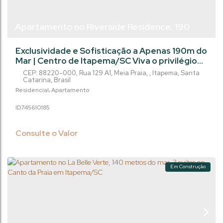
Apartamento no Riverside Residence, 190
metros do mar, 4 suítes - Centro de
Exclusividade e Sofisticação a Apenas 190m do
Itapema/SC
Mar | Centro de Itapema/SC Viva o privilégio
de morar em um empreendimento de alto
CEP: 88220-000
,
Rua 129 A1
,
Meia Praia
,
Itapema
,
Santa
padrão no coração do Centro de Itapema,
Catarina
,
Brasil
projetado para oferecer o máximo em
Residencial
Apartamento
conforto, estilo e qualidade de vida. O
745610
185
Apartamento: 4 Suítes amplas, garantindo
privacidade e conforto para toda a família 2
Vagas de garagem Planta inteligente e
Consulte o Valor
espaçosa...
Em Construção