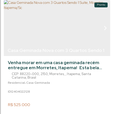
Pronto
Casa Geminada Nova com 3 Quartos Sendo 1
Suíte, Morretes - Itapema/Sc
Venha morar em uma casa geminada recém
entregue em Morretes, Itapema! Esta bela
residência conta com 2 quartos e 1 suíte,
CEP: 88220-000
,
2150
,
Morretes
,
Itapema
,
Santa
perfeita para acomodar sua família com
Catarina
,
Brasil
conforto. Além disso, possui uma vaga de
Residencial
Casa Geminada
garagem, sala ampla e uma área privada de
1240402
2128
72m². Não perca a oportunidade de viver em
Itapema. Entre em contato conosco e agende
uma visita!
R$
525.000