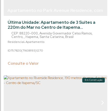
Apartamento no Park Avenue Residence, com
3 suítes - Centro de Itapema/Sc
Última Unidade: Apartamento de 3 Suítes a
220m do Mar no Centro de Itapema
Oportunidade exclusiva para quem busca
CEP: 88220-000
,
Avenida Governador Celso Ramos
,
morar ou investir com sofisticação no coração
Centro
,
Itapema
,
Santa Catarina
,
Brasil
de Itapema/SC. Localizado no Centro, a
Residencial
Apartamento
apenas 220 metros da praia, este
757820
(71608193)
1270
empreendimento de alto padrão une
localização privilegiada, arquitetura moderna
e altíssimo nível de acabamento. O imóvel
Consulte o Valor
conta com 111 m² de área...
Em Construção