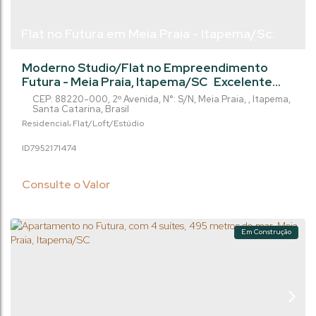
Flat no Futura em Meia Praia - Itapema/Sc.
Moderno Studio/Flat no Empreendimento
Futura - Meia Praia, Itapema/SC Excelente
oportunidade para investir ou conquistar um
CEP: 88220-000
,
2º Avenida
,
N°:
S/N
,
Meia Praia
,
Itapema
,
imóvel prático e funcional em uma das regiões
Santa Catarina
,
Brasil
mais valorizadas da Meia Praia! Imóvel estilo
Residencial
Flat/Loft/Estúdio
studio/flat com 40,14 m² privativos, localizado
795217
1474
na 2º Avenida e a apenas 490 metros do mar.
Destaques do Imóvel: Área Privativa: 40,14 m²
bem distribuídos e...
Consulte o Valor
Em Construção