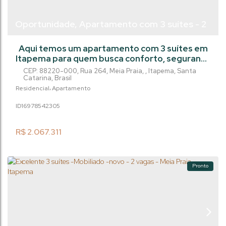
Oportunidade, Apartamento com 3 suítes - 2
vagas - Meia Praia- Itapema/SC
Aqui temos um apartamento com 3 suítes em
Itapema para quem busca conforto, segurança
e um investimento sólido. Planta bem
CEP: 88220-000
,
Rua 264
,
Meia Praia
,
Itapema
,
Santa
distribuída, com living integrado, excelente
Catarina
,
Brasil
iluminação natural e varanda gourmet com
Residencial
Apartamento
churrasqueira — ideal para aproveitar bons
1697854
2305
momentos com família e amigos. As suítes
oferecem privacidade e conforto, com
acabamentos de alto padrão, persianas...
R$
2.067.311
Pronto