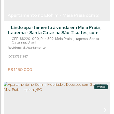
Apartamento no Elohim - Meia Praia com 2
suítes - Itapema/Sc
Lindo apartamento à venda em Meia Praia,
Itapema - Santa Catarina São: 2 suítes, com
lavabo, amplo living, sacada com churrasqueira
CEP: 88220-000
,
Rua 302
,
Meia Praia
,
Itapema
,
Santa
e área de lazer com Salão de Jogos, Área de
Catarina
,
Brasil
convivência, playground, Salão de Festas e
Residencial
Apartamento
piscina adulto e infantil. - Área privada:
783758
1387
84.35m² Localizado em Meia Praia, uma das
praias mais belas de Santa Catarina, este
apartamento é perfeito para quem...
R$
1.150.000
Pronto