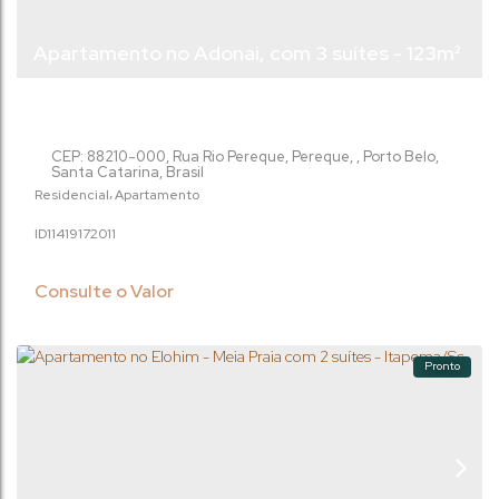
Apartamento no Adonai, com 3 suítes - 123m²
- Porto Belo/Sc
CEP: 88210-000
,
Rua Rio Pereque
,
Pereque
,
Porto Belo
,
Santa Catarina
,
Brasil
Residencial
Apartamento
1141917
2011
Consulte o Valor
Pronto