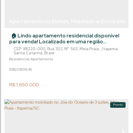
Apartamento no Elohim, Mobiliado e Decorado
com 3 suítes, na Meia Praia - Itapema/SC
🏠 Lindo apartamento residencial disponível
para venda! Localizado em uma região
privilegiada, este imóvel conta com 3 quartos,
CEP: 88220-000
,
Rua 302
,
N°:
563
,
Meia Praia
,
Itapema
,
sendo 3 suítes, 4 banheiros, sendo 1 lavabo, 2
Santa Catarina
,
Brasil
vagas de garagem e uma área privada de
Residencial
Apartamento
108.9m². Com acabamentos de alta qualidade
822180
1545
e uma planta bem distribuída, este
apartamento é perfeito para quem busca
conforto e praticidade. Conta com uma mobília
R$
1.650.000
de...
Pronto