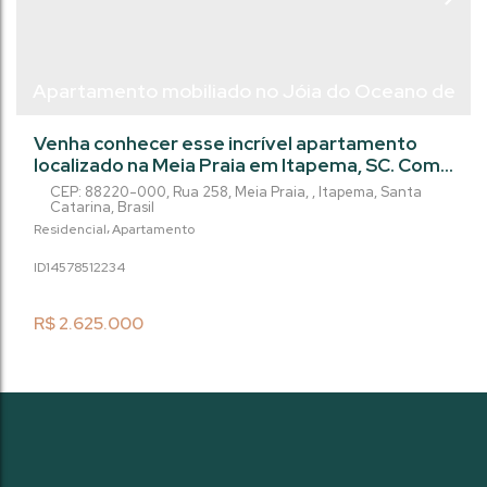
Apartamento mobiliado no Jóia do Oceano de
3 suítes, Meia Praia - Itapema/SC
Venha conhecer esse incrível apartamento
localizado na Meia Praia em Itapema, SC. Com
3 suítes e 3 vagas na garagem, esse imóvel é
CEP: 88220-000
,
Rua 258
,
Meia Praia
,
Itapema
,
Santa
perfeito para quem busca conforto e
Catarina
,
Brasil
sofisticação. Além de estar mobiliado o
Residencial
Apartamento
apartamento conta com ar condicionado,
1457851
2234
banheira de hidromassagem, churrasqueira e
com 159 m² você terá todo o espaço que
precisa para viver com qualidade. Não perca
R$
2.625.000
essa...