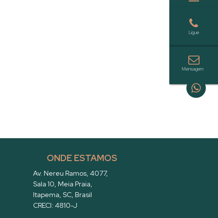
ONDE ESTAMOS
Av. Nereu Ramos
,
4077
,
Sala 10
,
Meia Praia
,
Itapema
,
SC
,
Brasil
CRECI: 4810-J