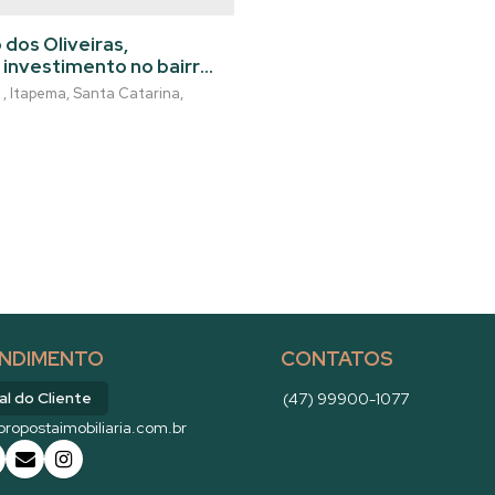
veiras - Itapema/SC
 dos Oliveiras,
investimento no bairro
 busca praticidade,
,
Itapema
,
Santa Catarina
,
róxima ao mar, com
NDIMENTO
CONTATOS
al do Cliente
(47) 99900-1077
ropostaimobiliaria.com.br