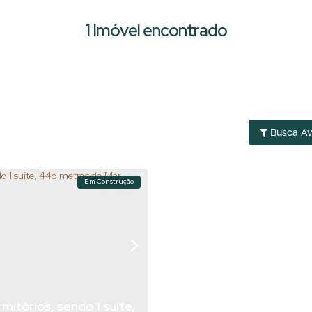
1 Imóvel encontrado
Busca A
Em Construção
itórios, sendo 1 suíte,