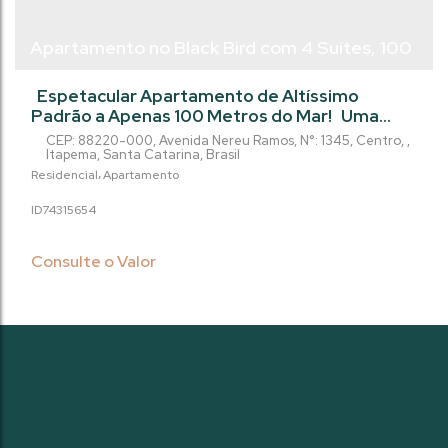
Apartamento no Black Bird com 4 Suítes, 100
metros do Mar - Centro - Itapema/SC
Espetacular Apartamento de Altíssimo
Padrão a Apenas 100 Metros do Mar! Uma
oportunidade exclusiva de investimento no
CEP: 88220-000
,
Avenida Nereu Ramos
,
N°:
1345
,
Centro
,
litoral catarinense, com entrega prevista para
Itapema
,
Santa Catarina
,
Brasil
2029. Projetado para quem busca requinte,
Residencial
Apartamento
espaço e um estilo de vida sofisticado em uma
743156
54
das localizações mais valorizadas da cidade. O
Empreendimento: Altíssimo Padrão:
Arquitetura...
Consulte o Valor