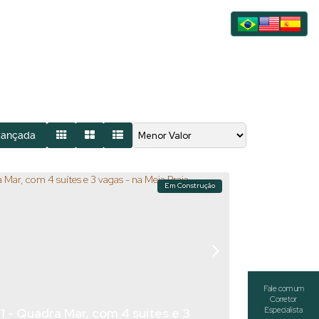
vançada
Em Construção
 - Quadra Mar, com 4 suítes e 3