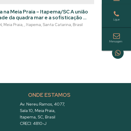
tapema/SC
a na Meia Praia – Itapema/SC A união
dade da quadra mar e a sofisticação da
ojeto de altíssimo padrão com design
N
,
Meia Praia
,
Itapema
,
Santa Catarina
,
Brasil
quiteto Léo Maia, a apenas 150
 de área privativa
e acabamento impecável. 4 suítes
ONDE ESTAMOS
Av. Nereu Ramos
,
4077
,
Sala 10
,
Meia Praia
,
Itapema
,
SC
,
Brasil
CRECI: 4810-J