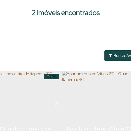
2 Imóveis encontrados
Busca A
Pronto
80 metros do mar, no
Apartamento no Vítreo 271