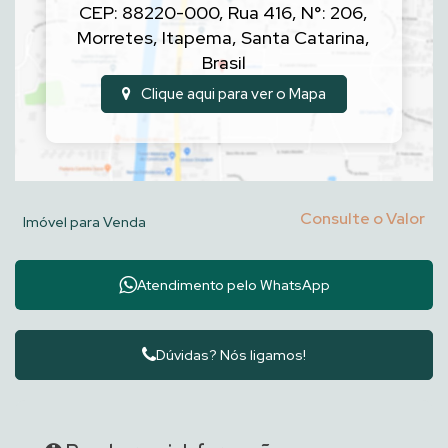
CEP: 88220-000
,
Rua 416
,
N°:
206
,
Morretes
,
Itapema
,
Santa Catarina
,
Brasil
Clique aqui para ver o
Mapa
Consulte o Valor
Imóvel para Venda
Atendimento pelo
WhatsApp
Dúvidas? Nós ligamos!