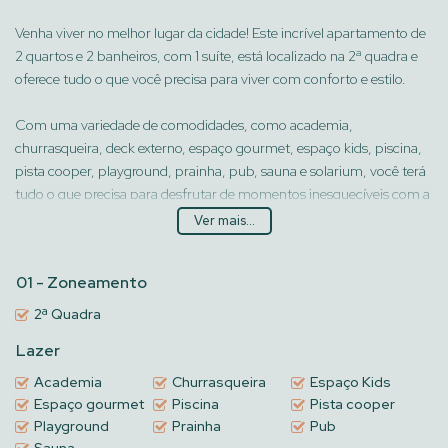
Venha viver no melhor lugar da cidade! Este incrível apartamento de
2 quartos e 2 banheiros, com 1 suíte, está localizado na 2ª quadra e
oferece tudo o que você precisa para viver com conforto e estilo.
Com uma variedade de comodidades, como academia,
churrasqueira, deck externo, espaço gourmet, espaço kids, piscina,
pista cooper, playground, prainha, pub, sauna e solarium, você terá
tudo o que precisa para desfrutar de momentos inesquecíveis com a
sua família e amigos.
Ver mais...
Além disso, o imóvel conta com uma garagem, área privada de
01 - Zoneamento
69m² e está disponível para venda a um preço imperdível.
2ª Quadra
Não perca essa oportunidade única de morar em um lugar incrível!
Lazer
Entre em contato conosco hoje mesmo e agende uma visita. Venha
Academia
Churrasqueira
Espaço Kids
fazer parte desse paraíso!
Espaço gourmet
Piscina
Pista cooper
Playground
Prainha
Pub