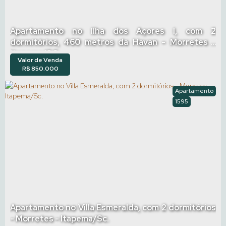
Apartamento no Ilha dos Açores I, com 2
dormitórios, 460 metros da Havan - Morretes -
Itapema/SC
Valor de Venda
R$
850.000
Apartamento
1595
Apartamento no Villa Esmeralda, com 2 dormitórios
- Morretes - Itapema/Sc.