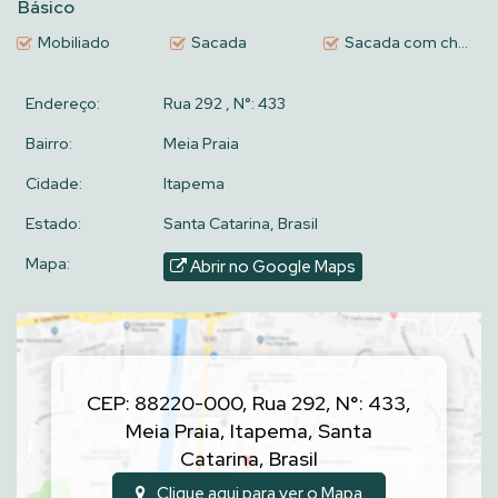
Básico
Mobiliado
Sacada
Sacada com churrasqueira a carvão
Endereço:
Rua 292
,
N°:
433
Bairro:
Meia Praia
Cidade:
Itapema
Estado:
Santa Catarina, Brasil
Mapa:
Abrir no Google Maps
CEP: 88220-000
,
Rua 292
,
N°:
433
,
Meia Praia
,
Itapema
,
Santa
Catarina
,
Brasil
Clique aqui para ver o
Mapa