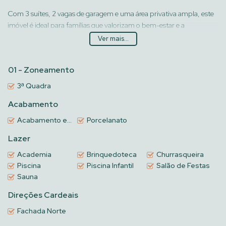
Com 3 suítes, 2 vagas de garagem e uma área privativa ampla, este
imóvel é ideal para famílias que valorizam o bem-estar e a
comodidade.
Ver mais...
Além disso, o apartamento conta com uma ótima infraestrutura e
01 - Zoneamento
está próximo a escolas, supermercados, shoppings e outros pontos
de interesse.
3ª Quadra
Acabamento
Não perca essa oportunidade única de morar em um dos melhores
locais da cidade!
Acabamento em gesso
Porcelanato
Lazer
Entre em contato conosco e agende uma visita hoje mesmo. Seu
novo lar te espera! 🌟🔑
Academia
Brinquedoteca
Churrasqueira
Piscina
Piscina Infantil
Salão de Festas
Sauna
Direções Cardeais
Fachada Norte