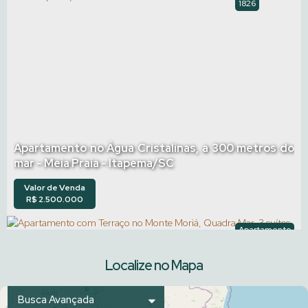
1826
Apartamento no Água Cristalinas, a 300 metros do
mar - Meia Praia - Itapema/SC
Valor de Venda
R$
2.500.000
Apartamento
1845
Localize no Mapa
Busca Avançada