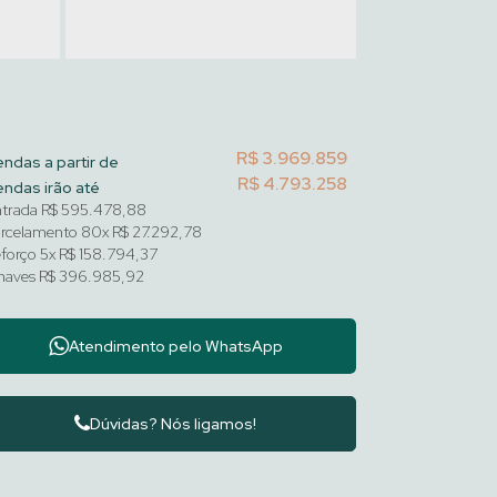
R$
3.969.859
ndas a partir de
R$
4.793.258
ndas irão até
trada R$ 595.478,88
rcelamento 80x R$ 27.292,78
forço 5x R$ 158.794,37
haves R$ 396.985,92
Atendimento pelo
WhatsApp
Dúvidas? Nós ligamos!