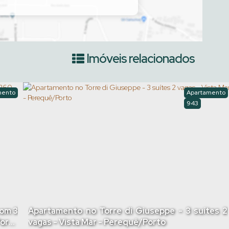
Imóveis relacionados
mento
Apartamento
943
com 3
Apartamento no Torre di Giuseppe - 3 suítes 2
orto
vagas - Vista Mar - Perequê/Porto