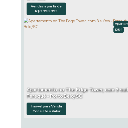
Belo/SC
Vendas a partir de
R$
2.398.093
Aparta
1254
Apartamento no The Edge Tower, com 3 suí
Perequê - Porto Belo/SC
Imóvel para Venda
Consulte o Valor