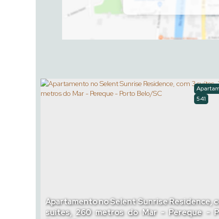
Aparta
541
Apartamento no Selent Sunrise Residence, 
suítes, 260 metros do Mar - Pereque - P