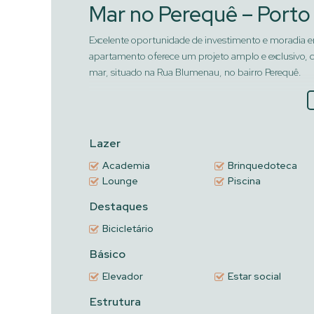
Mar no Perequê – Porto
Excelente oportunidade de investimento e moradia em
apartamento oferece um projeto amplo e exclusivo, 
mar, situado na Rua Blumenau, no bairro Perequê.
Detalhes do Imóvel
Área Privativa:
179,44 m² de área privativa mui
Lazer
Dormitórios:
4 Suítes amplas e arejadas.
Academia
Brinquedoteca
Banheiros:
5 banheiros no total.
Lounge
Piscina
Vagas de Garagem:
3 vagas de garagem.
Mobiliário:
Imóvel entregue não mobiliado, permit
Destaques
Bicicletário
Detalhes do Empreendimento e
Básico
Empreendimento:
Hera Phacz Home
Elevador
Estar social
Construtora:
Phacz Empreendimentos
Estrutura
Incorporação:
Registro sob nº 5-44.308