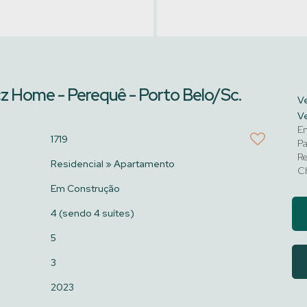
 Home - Perequê - Porto Belo/Sc.
Ve
Ve
En
1719
Pa
Re
Residencial
»
Apartamento
C
Em Construção
4 (sendo 4 suítes)
5
3
2023