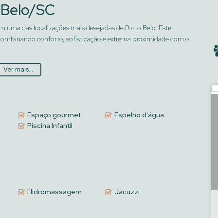
 Belo/SC
 uma das localizações mais desejadas de Porto Belo. Este
combinando conforto, sofisticação e extrema proximidade com o
Ver mais...
to bem distribuídos.
Espaço gourmet
Espelho d'água
Piscina Infantil
indo total personalização do projeto de interiores.
 Edifício
Hidromassagem
Jacuzzi