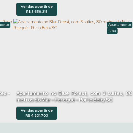
Vendas a partir de
R$
3.659.215
mento
Apartamento
1284
tes -
Apartamento no Blue Forest, com 3 suítes, 80
metros do Mar - Perequê - Porto Belo/SC
Vendas a partir de
R$
4.201.703