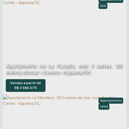
636
Apartamento no Le Paradis, com 3 suítes, 160
metros do mar - Centro - Itapema/SC
Vendas a partir de
R$
3.586.075
Apartamento
1444