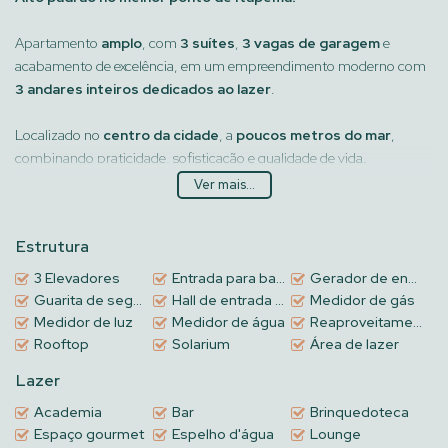
Apartamento
amplo
, com
3 suítes
,
3 vagas de garagem
e
acabamento de excelência, em um empreendimento moderno com
3 andares inteiros dedicados ao lazer
.
Localizado no
centro da cidade
, a
poucos metros do mar
,
combinando praticidade, sofisticação e qualidade de vida.
Ver mais...
Um imóvel exclusivo para quem valoriza espaço, localização e
estrutura completa.
Estrutura
Agende uma visita e conheça esse projeto incrível!
3 Elevadores
Entrada para banhistas
Gerador de energia
Guarita de segurança
Hall de entrada decorado e mobiliado
Medidor de gás
Medidor de luz
Medidor de água
Reaproveitamento de água
Rooftop
Solarium
Área de lazer
Lazer
Academia
Bar
Brinquedoteca
Espaço gourmet
Espelho d'água
Lounge