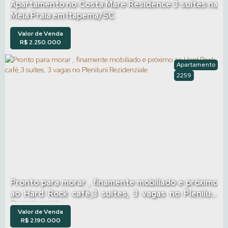
Apartamento no Costa Mare Residence 3 suítes na
Meia Praia em Itapema/SC
Valor de Venda
R$
2.250.000
Apartamento
2259
Pronto para morar , finamente mobiliado e próximo
ao Hard Rock café,3 suítes, 3 vagas no Pleniluni
Rezidenziale
Valor de Venda
R$
2.190.000