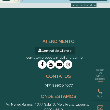
Aumentar o Mapa
Excelente 3 suítes -Mobiliado -novo - 2 vagas - Meia
ATENDIMENTO
Praia- Itapema
Central do Cliente
Valor de Venda
contato@propostaimobiliaria.com.br
R$
2.200.000
Apartamento
2381
CONTATOS
(47) 99900-1077
ONDE ESTAMOS
Av. Nereu Ramos
,
4077
,
Sala 10
,
Meia Praia
,
Itapema
,
SC
,
Brasil
CRECI: 4810-J