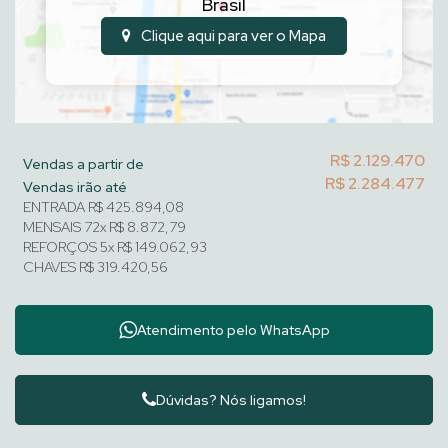
Brasil
Clique aqui para ver o
Mapa
R$
2.129.470
Vendas a partir de
R$
2.284.477
Vendas irão até
ENTRADA R$ 425.894,08
MENSAIS 72x R$ 8.872,79
REFORÇOS 5x R$ 149.062,93
CHAVES R$ 319.420,56
Atendimento pelo
WhatsApp
Dúvidas? Nós ligamos!