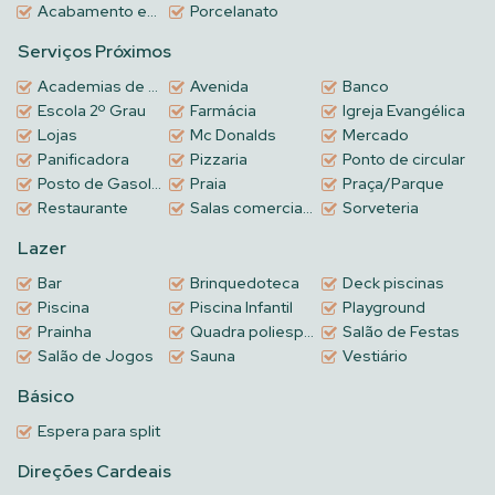
consultar as condições de pagamento e agendar uma visita para
Acabamento em gesso
Porcelanato
conhecer o projeto de perto!
Serviços Próximos
Academias de ginástica
Avenida
Banco
Escola 2º Grau
Farmácia
Igreja Evangélica
Lojas
Mc Donalds
Mercado
Panificadora
Pizzaria
Ponto de circular
Posto de Gasolina
Praia
Praça/Parque
Restaurante
Salas comerciais no Térreo
Sorveteria
Lazer
Bar
Brinquedoteca
Deck piscinas
Piscina
Piscina Infantil
Playground
Prainha
Quadra poliesportiva
Salão de Festas
Salão de Jogos
Sauna
Vestiário
Básico
Espera para split
Direções Cardeais