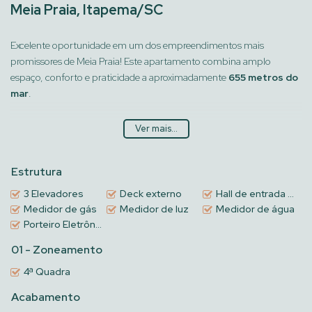
Meia Praia, Itapema/SC
Excelente oportunidade em um dos empreendimentos mais
promissores de Meia Praia! Este apartamento combina amplo
espaço, conforto e praticidade a aproximadamente
655 metros do
mar
.
Características do Imóvel:
Ver mais...
Área Privativa:
123 m²
Dormitórios:
3 (sendo 3 suítes)
Estrutura
Banheiros:
4
Vaga de Garagem:
2 vagas
3 Elevadores
Deck externo
Hall de entrada decorado e mobiliado
Distância do Mar:
655 metros
Medidor de gás
Medidor de luz
Medidor de água
Data de Entrega:
01/12/2026
Porteiro Eletrônico
Destaques do Empreendimento:
01 - Zoneamento
Localizado na Rua 256, nº 500, Meia Praia
Torre única com 17 andares (3 apartamentos por andar)
4ª Quadra
Construtora Wselent
Acabamento
Entre em contato agora mesmo para receber mais informações,