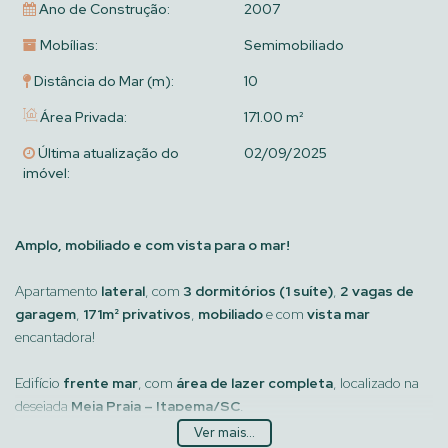
Ano de Construção:
2007
Mobílias:
Semimobiliado
Distância do Mar (m):
10
Área Privada:
171.00 m²
Última atualização do
02/09/2025
imóvel:
Amplo, mobiliado e com vista para o mar!
Apartamento
lateral
, com
3 dormitórios (1 suíte)
,
2 vagas de
garagem
,
171m² privativos
,
mobiliado
e com
vista mar
encantadora!
Edifício
frente mar
, com
área de lazer completa
, localizado na
desejada
Meia Praia – Itapema/SC
.
Ver mais...