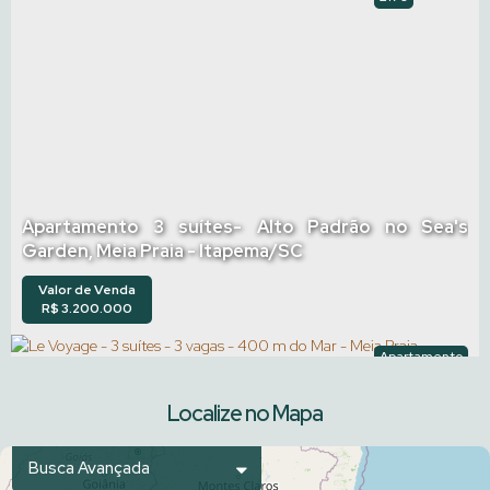
Apartamento 3 suítes- Alto Padrão no Sea's
Garden, Meia Praia - Itapema/SC
Valor de Venda
R$
3.200.000
Apartamento
2316
Localize no Mapa
Busca Avançada