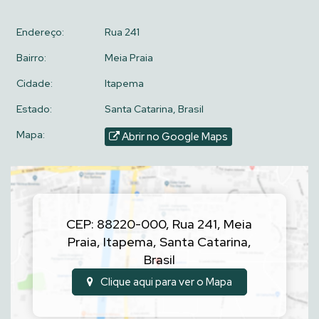
Conforto e localização para quem valoriza viver bem, a poucos
passos da areia!
Endereço:
Rua 241
📲 Agende sua visita e surpreenda-se!
Bairro:
Meia Praia
Cidade:
Itapema
Estado:
Santa Catarina, Brasil
Mapa:
Abrir no Google Maps
CEP: 88220-000
,
Rua 241
,
Meia
Praia
,
Itapema
,
Santa Catarina
,
Brasil
Clique aqui para ver o
Mapa