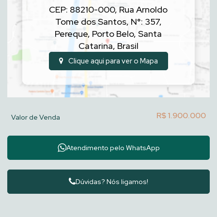
CEP: 88210-000
,
Rua Arnoldo
Tome dos Santos
,
N°:
357
,
Pereque
,
Porto Belo
,
Santa
Catarina
,
Brasil
Clique aqui para ver o
Mapa
R$
1.900.000
Valor de Venda
Atendimento pelo
WhatsApp
Dúvidas? Nós ligamos!