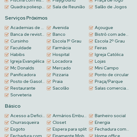
Piscina com vista mar
Playground
Praça de fogo
Quadra poliesportiva
Sala de Reunião
Salão de Jogos
Serviços Próximos
Academias de ginástica
Avenida
Açougue
Banca de revistas
Banco
Bistrô com adega
Cursinho
Escola 1º Grau
Escola 2º Grau
Faculdade
Farmácia
Feiras
Habibs
Hospital
Igreja Católica
Igreja Evangélica
Locadora
Lojas
Mc Donalds
Mercado
Mini Campo
Panificadora
Pizzaria
Ponto de circular
Posto de Gasolina
Praia
Praça/Parque
Restaurante
Sacolão
Salas comerciais no Térreo
Sorveteria
Básico
Acesso a Deficientes
Armários Embutidos
Banheiro social
Churrasqueira
Closet
Energia
Esgoto
Espera para split
Fechadura com biometria
Fechadura com senha na porta de entrada
Finamente Mobiliado e Decorado
Home office