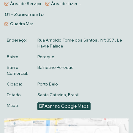
Área de Serviço
Área de lazer mobiliado, decorado e equipado
01 - Zoneamento
Quadra Mar
Endereço:
Rua Arnoldo Tome dos Santos
,
N°:
357
,
Le
Havre Palace
Bairro:
Pereque
Bairro
Balnéario Pereque
Comercial:
Cidade:
Porto Belo
Estado:
Santa Catarina, Brasil
Mapa:
Abrir no Google Maps