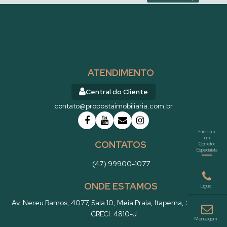
Lançamento em Balneário Perequê com Vista para o
ATENDIMENTO
Mar
Central do Cliente
Imóvel para Venda
contato@propostaimobiliaria.com.br
Consulte o Valor
Apartamento
2357
CONTATOS
(47) 99900-1077
ONDE ESTAMOS
Av. Nereu Ramos
,
4077
,
Sala 10
,
Meia Praia
,
Itapema
,
SC
,
Brasil
CRECI: 4810-J