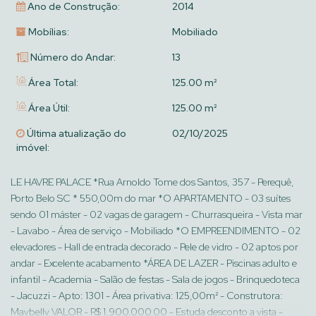
Ano de Construção:
2014
Mobílias:
Mobiliado
Número do Andar:
13
Área Total:
125.00 m²
Área Útil:
125.00 m²
Última atualização do
02/10/2025
imóvel:
LE HAVRE PALACE *Rua Arnoldo Tome dos Santos, 357 - Perequê,
Porto Belo SC * 550,00m do mar *O APARTAMENTO - 03 suítes
sendo 01 máster - 02 vagas de garagem - Churrasqueira - Vista mar
- Lavabo - Área de serviço - Mobiliado *O EMPREENDIMENTO - 02
elevadores - Hall de entrada decorado - Pele de vidro - 02 aptos por
andar - Excelente acabamento *ÁREA DE LAZER - Piscinas adulto e
infantil - Academia - Salão de festas - Sala de jogos - Brinquedoteca
- Jacuzzi - Apto: 1301 - Área privativa: 125,00m² - Construtora:
Maybelly VALOR - R$ 1.900.000,00 - Estuda desconto a vista -