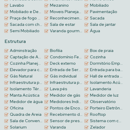
Lavabo
Mezanino
Mobiliado
Mobiliado e Decorado
Moveis Planejados
Pavimentação
Praça de fogo Privativo
Reconhecimento Facial
Sacada
Sacada com churrasqueira a carvão
Sala de estar
Sala de jantar
Semi Mobiliado
Varanda gourmet
Água
Estrutura
Adminstração
Biofilia
Box de praia
Captação de Agua da chuva
Condomínio Fechado
Cozinha
Cozinha Planejada
Deck externo
Dormitório Empregada
Elevador para cadeirantes
Entrada de Serviço
Entrada para banhistas
Gás Natural
Gás individual
Hall de entrada decorado e mobiliado
Infraestrutura para recarga de carros elétricos
Infraestrutura para água quente
Isolamento Acústico
Isolamento Térmico
Lava pés
Lavanderia
Manta Acústica
Medidor de gás
Medidor de luz
Medidor de água
Medidores Individuais
Observatório
Oficina
Pontos de Encontro
Porteiro Eletrônico
Quadra de Areia
Recebimento de Encomendas
Rooftop
Sala de Convenções
Sensor de presença nas áreas comuns
Sistema com câmeras de segurança
Solarium
Varanda
Zelador