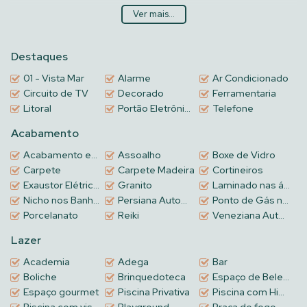
Avalia permuta e veículos Obs: valor sujeito à alteração sem aviso
Ver mais...
prévio.
Destaques
01 - Vista Mar
Alarme
Ar Condicionado
Circuito de TV
Decorado
Ferramentaria
Litoral
Portão Eletrônico
Telefone
Acabamento
Acabamento em gesso
Assoalho
Boxe de Vidro
Carpete
Carpete Madeira
Cortineiros
Exaustor Elétrico na Churrasqueira
Granito
Laminado nas áreas intimas
Nicho nos Banheiros
Persiana Automatizadas
Ponto de Gás na Churrasqueira
Porcelanato
Reiki
Veneziana Automatizada
Lazer
Academia
Adega
Bar
Boliche
Brinquedoteca
Espaço de Beleza
Espaço gourmet
Piscina Privativa
Piscina com Hidromassagem