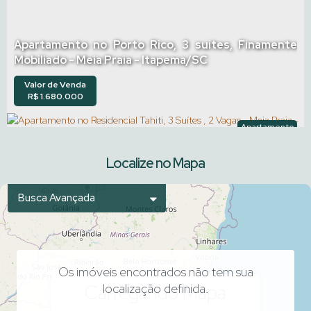
Apartamento no Porto Rico, 3 suites, Finamente
Mobiliado - Meia Praia - Itapema/SC
Valor de Venda
R$
1.680.000
Apartamento
2156
Localize no Mapa
Busca Avançada
Os imóveis encontrados não tem sua
Apartamento no Residencial Tahiti, 3 Suítes , 2
Carregando Mapa
localização definida.
Vagas - Meia Praia - Itapema/Sc