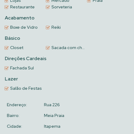
Lojas
Mercado
Praia
Restaurante
Sorveteria
Acabamento
Boxe de Vidro
Reiki
Básico
Closet
Sacada com churrasqueira a carvão
Direções Cardeais
Fachada Sul
Lazer
Salão de Festas
Endereço:
Rua 226
Bairro:
Meia Praia
Cidade:
Itapema