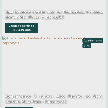
Apartamento frente mar, no Residencial Princesa
do mar, Meia Praia- Itapema/SC
Vendas a partir de
R$
3.349.000
Apartamento
2170
Apartamento 3 suítes- Alto Padrão no Sea's
Garden, Meia Praia - Itapema/SC