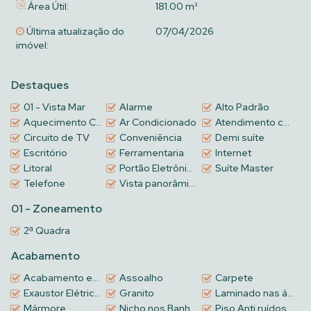
Área Útil:
181.00 m²
Última atualização do
07/04/2026
imóvel:
Destaques
01 - Vista Mar
Alarme
Alto Padrão
Aquecimento Central
Ar Condicionado
Atendimento com Café da Manhã
Circuito de TV
Conveniência
Demi suíte
Escritório
Ferramentaria
Internet
Litoral
Portão Eletrônico
Suíte Master
Telefone
Vista panorâmica
01 - Zoneamento
2ª Quadra
Acabamento
Acabamento em gesso
Assoalho
Carpete
Exaustor Elétrico na Churrasqueira
Granito
Laminado nas áreas intimas
Mármore
Nicho nos Banheiros
Piso Anti ruídos