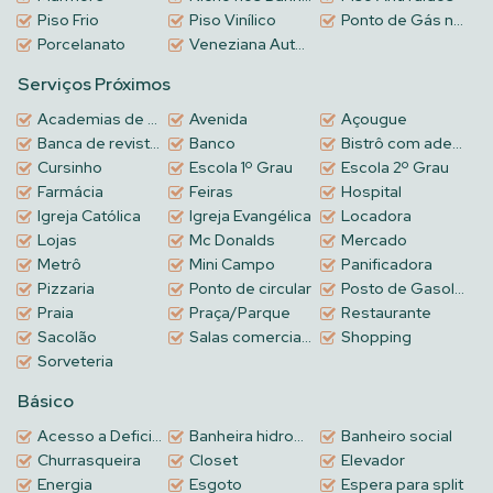
Piso Frio
Piso Vinílico
Ponto de Gás na Churrasqueira
Porcelanato
Veneziana Automatizada
Serviços Próximos
Academias de ginástica
Avenida
Açougue
Banca de revistas
Banco
Bistrô com adega
Cursinho
Escola 1º Grau
Escola 2º Grau
Farmácia
Feiras
Hospital
Igreja Católica
Igreja Evangélica
Locadora
Lojas
Mc Donalds
Mercado
Metrô
Mini Campo
Panificadora
Pizzaria
Ponto de circular
Posto de Gasolina
Praia
Praça/Parque
Restaurante
Sacolão
Salas comerciais no Térreo
Shopping
Sorveteria
Básico
Acesso a Deficientes
Banheira hidromassagem
Banheiro social
Churrasqueira
Closet
Elevador
Energia
Esgoto
Espera para split