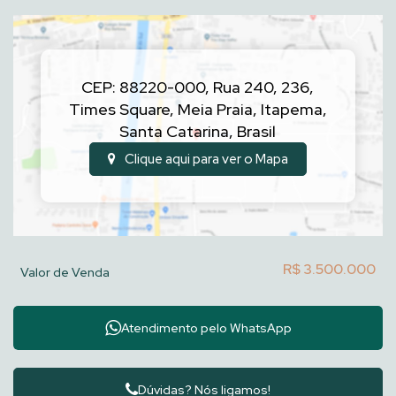
CEP: 88220-000
,
Rua 240, 236
,
Times Square
,
Meia Praia
,
Itapema
,
Santa Catarina
,
Brasil
Clique aqui para ver o
Mapa
R$
3.500.000
Valor de Venda
Atendimento pelo
WhatsApp
Dúvidas? Nós ligamos!