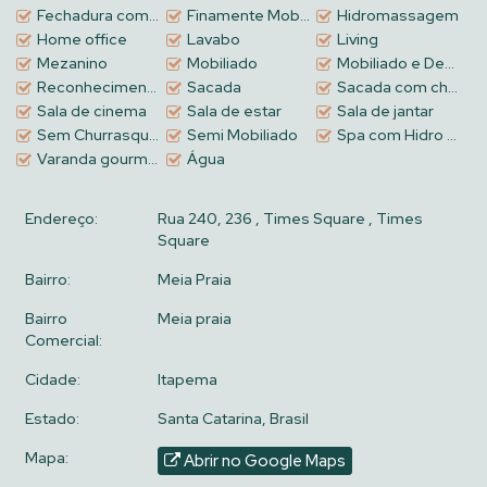
Fechadura com senha na porta de entrada
Finamente Mobiliado e Decorado
Hidromassagem
Home office
Lavabo
Living
Mezanino
Mobiliado
Mobiliado e Decorado
Reconhecimento Facial
Sacada
Sacada com churrasqueira a carvão
Sala de cinema
Sala de estar
Sala de jantar
Sem Churrasqueira
Semi Mobiliado
Spa com Hidro Privativo
Varanda gourmet
Água
Endereço:
Rua 240, 236
,
Times Square
,
Times
Square
Bairro:
Meia Praia
Bairro
Meia praia
Comercial:
Cidade:
Itapema
Estado:
Santa Catarina, Brasil
Mapa:
Abrir no Google Maps