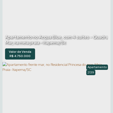
Apartamento no Acqua Blue, com 4 suítes - Quadra
Mar, na meia praia - Itapema/Sc
Valor de Venda
R$
4.750.000
Apartamento
2139