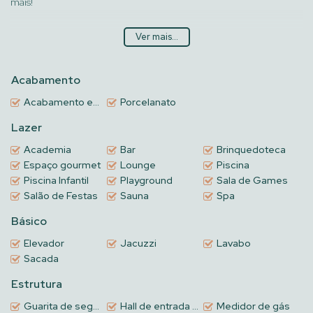
mais!
Este imóvel incrível possui 3 quartos sendo 1 suítes, 2 banheiros, 1
Ver mais...
vaga de garagem e uma área privada de 69,98 m².
. Ideal para quem busca conforto, segurança e lazer.
Acabamento
Não perca essa oportunidade de adquirir o apartamento dos seus
Acabamento em gesso
Porcelanato
sonhos!
Lazer
Entre em contato conosco e agende sua visita hoje mesmo. Este é o
Academia
Bar
Brinquedoteca
imóvel que você estava procurando!
Espaço gourmet
Lounge
Piscina
Piscina Infantil
Playground
Sala de Games
Salão de Festas
Sauna
Spa
Básico
Elevador
Jacuzzi
Lavabo
Sacada
Estrutura
Guarita de segurança
Hall de entrada decorado e mobiliado
Medidor de gás