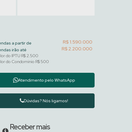
R$
1.590.000
ndas a partir de
R$
2.200.000
ndas irão até
lor do IPTU
R$
2.500
lor do Condominio
R$
500
Atendimento pelo
WhatsApp
Dúvidas? Nós ligamos!
Receber mais