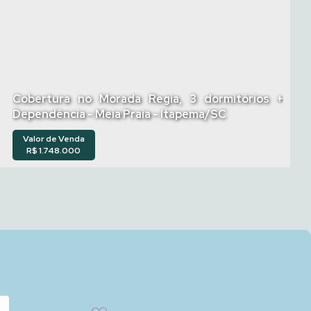
Cobertura no Morada Regia, 3 dormitórios +
Dependência - Meia Praia - Itapema/SC
Valor de Venda
R$
1.748.000