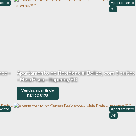
mento
Apartamento
96
nce -
Apartamento no Residencial Belize, com 3 suítes
- Meia Praia - Itapema/SC
Vendas a partir de
R$
1.708.178
mento
Apartamento
741