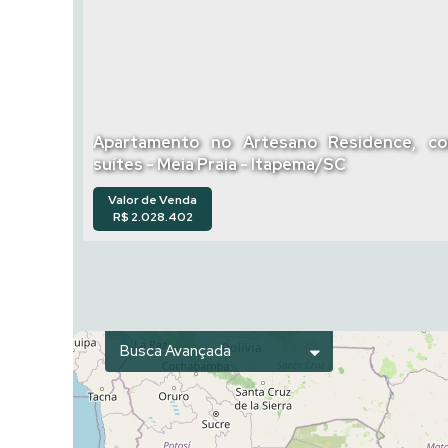
Apartamento no Artesano Residence, c
suítes - Meia Praia - Itapema/SC
Valor de Venda
R$
2.028.402
Busca Avançada