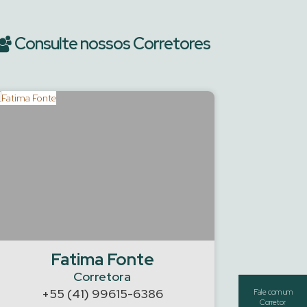
Consulte nossos Corretores
Fatima Fonte
Guilher
Corretora
+55 (41) 99615-6386
+55 (