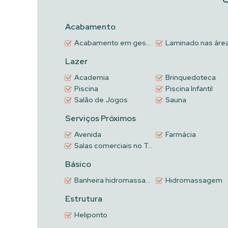
Viva a experiência de morar em um empreendimento 
encantar!
Acabamento
Acabamento em gesso
Laminado nas áreas int
Lazer
Academia
Brinquedoteca
Piscina
Piscina Infantil
Salão de Jogos
Sauna
Serviços Próximos
Avenida
Farmácia
Salas comerciais no Térreo
Básico
Banheira hidromassagem
Hidromassagem
Estrutura
Heliponto