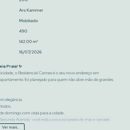
Ars Kammer
Mobiliado
490
142.00 m²
16/07/2026
ia Praia! ✨
ticidade, o Residencial Cannes é o seu novo endereço em
 apartamento foi planejado para quem não abre mão de grandes
om elegância.
 todos.
de domingo com vista para a cidade.
 Segunda Avenida, você está a poucos passos do mar e cercado
Ver mais...