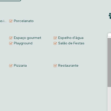
consolidado e com lazer completo. Agende sua visita e venha se
imas
Porcelanato
Espaço gourmet
Espelho d'água
Playground
Salão de Festas
Pizzaria
Restaurante