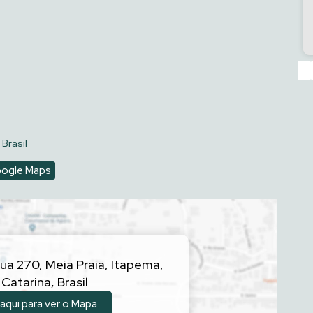
‹
 Brasil
oogle Maps
ua 270
,
Meia Praia
,
Itapema
,
 Catarina
,
Brasil
 aqui para ver o
Mapa