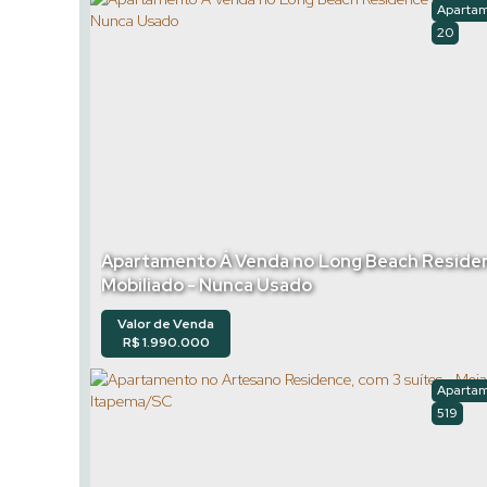
Aparta
20
Apartamento Á Venda no Long Beach Reside
Mobiliado - Nunca Usado
Valor de Venda
R$
1.990.000
Aparta
519