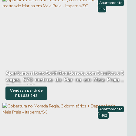
Apartamento
136
Apartamento no Seth Residence, com 3 suítes e 3
vagas, 570 metros do Mar na em Meia Praia -
Itapema/SC
Vendas a partir de
R$
1.623.242
Apartamento
1462