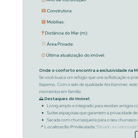
Construtora:
Mobílias:
Distância do Mar (m):
Área Privada:
Última atualização do imóvel:
Onde o conforto encontra a exclusividade na Me
Se você busca um refúgio que une sofisticação e pra
Itapema. Com o selo de qualidade Ars Kammer, este
momentos em família.
🌅
Destaques do Imóvel:
Living amplo e integrado para receber amigos c
Suítes espaçosas que garantem a privacidade de
Sacada com churrasqueira para o seu churrasco 
📍
Localização Privilegiada:
Situado na valorizada
pela melhor gastronomia e comércio da região.