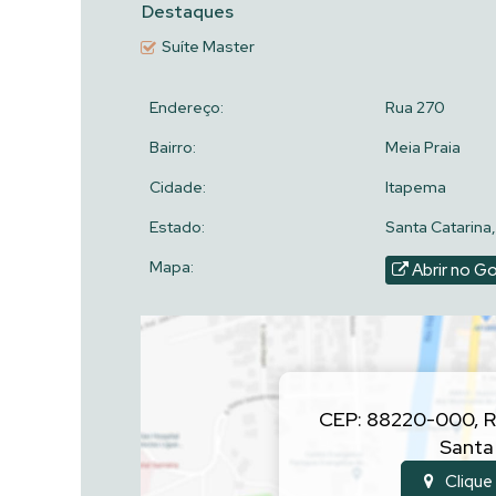
Destaques
Suíte Master
Endereço:
Rua 270
Bairro:
Meia Praia
Cidade:
Itapema
Estado:
Santa Catarina,
Mapa:
Abrir no G
CEP: 88220-000
,
R
Santa
Clique