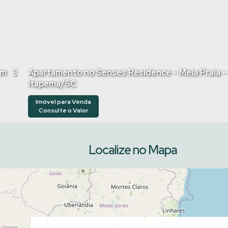
om 3
Apartamento no Senses Residence - Meia Praia -
Itapema/SC
Imóvel para Venda
Consulte o Valor
Localize no Mapa