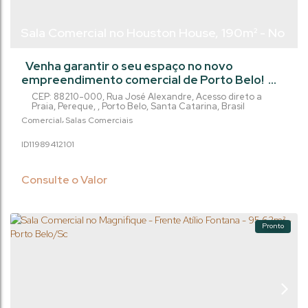
Sala Comercial no Houston House, 190m² - No
Pereque - Porto Belo/SC
Venha garantir o seu espaço no novo
empreendimento comercial de Porto Belo!
Localizado na Rua José Alexandre, essa sala
CEP: 88210-000
,
Rua José Alexandre
,
Acesso direto a
comercial de 190,36m² está com entrega
Praia
,
Pereque
,
Porto Belo
,
Santa Catarina
,
Brasil
prevista para dezembro de 2029. È perfeito
Comercial
Salas Comerciais
para quem busca um espaço moderno e bem
1198941
2101
localizado para o seu negócio. Não perca essa
oportunidade única! Entre em contato
conosco e agende uma visita para conhecer
Consulte o Valor
mais...
Pronto