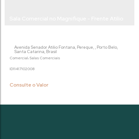
Sala Comercial no Magnifique - Frente Atílio
Fontana - 95,62m² - Porto Belo/Sc
Avenida Senador Atilio Fontana
,
Pereque
,
Porto Belo
,
Santa Catarina
,
Brasil
Comercial
Salas Comerciais
1141710
2008
Consulte o Valor