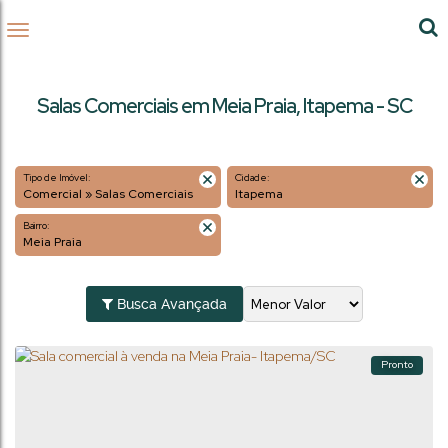
Salas Comerciais em Meia Praia, Itapema - SC
Tipo de Imóvel:
Cidade:
Comercial » Salas Comerciais
Itapema
Bairro:
Meia Praia
Busca Avançada
Pronto