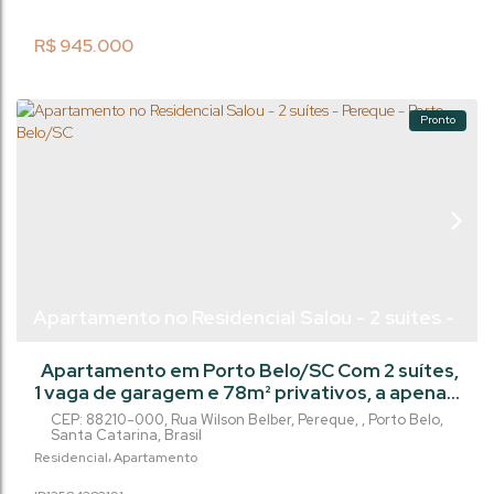
apartamentos com 2 a 3 dormitórios, sendo 2 a
3 suítes, além de 2 vagas de garagem, em
R$
945.000
uma...
Pronto
Apartamento no Residencial Salou - 2 suítes -
Pereque - Porto Belo/SC
Apartamento em Porto Belo/SC Com 2 suítes,
1 vaga de garagem e 78m² privativos, a apenas
540 metros do mar. Pagamento facilitado
CEP: 88210-000
,
Rua Wilson Belber
,
Pereque
,
Porto Belo
,
Empreendimento com área de lazer no
Santa Catarina
,
Brasil
rooftop, incluindo: Piscina com vistaSalão de
Residencial
Apartamento
festasÀrea gourmet com churrasqueira Uma