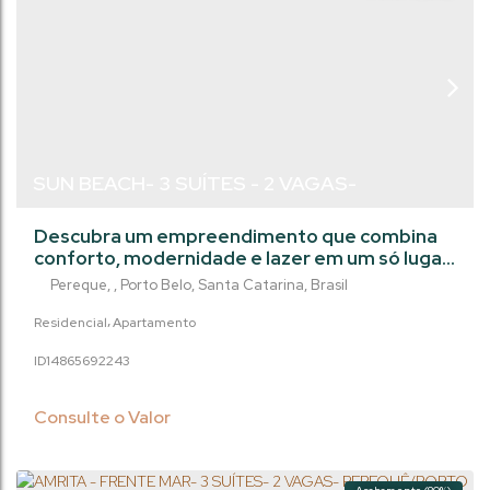
SUN BEACH- 3 SUÍTES - 2 VAGAS-
PEREQUÊ/SC
Descubra um empreendimento que combina
conforto, modernidade e lazer em um só lugar.
Este imóvel foi projetado para oferecer uma
Pereque
,
Porto Belo
,
Santa Catarina
,
Brasil
experiência de moradia completa, unindo
elegância, praticidade e qualidade de vida. São
Residencial
Apartamento
amplos apartamentos com três suítes, living
1486569
2243
integrado e sacada com churrasqueira, ideais
para reunir a família e aproveitar momentos
únicos. O acabamento em gesso, o piso...
Consulte o Valor