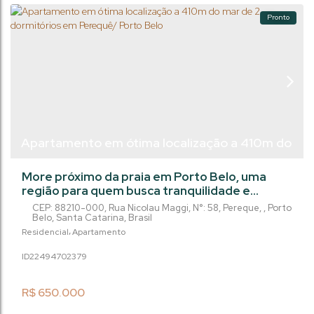
Pronto
Apartamento em ótima localização a 410m do
mar de 2 dormitórios em Perequê/ Porto Belo
More próximo da praia em Porto Belo, uma
região para quem busca tranquilidade e
qualidade de vida. Localizado a apenas 410
CEP: 88210-000
,
Rua Nicolau Maggi
,
N°:
58
,
Pereque
,
Porto
metros do mar, a poucos passos da Avenida
Belo
,
Santa Catarina
,
Brasil
João Manoel Jacques. Este apartamento é
Residencial
Apartamento
para quem quer investir seja para sair do
2249470
2379
aluguel, rentabilizar com locação ou mesmo
para moradia sendo uma família pequena.
Localização privilegiada em Balneário
R$
650.000
Perequê, venha...