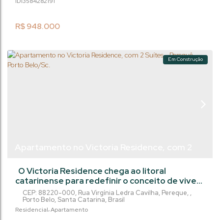
1358428
2191
ótima opção em uma das regiões mais
valorizadas do litoral catarinense. Agende sua
visita e viva essa experiência única!
R$
948.000
Em Construção
Apartamento no Victoria Residence, com 2
Suítes - Perequê - Porto Belo/Sc.
O Victoria Residence chega ao litoral
catarinense para redefinir o conceito de viver
bem. Localizado no Perequê, em Porto
CEP: 88220-000
,
Rua Virgínia Ledra Cavilha
,
Pereque
,
Belo/SC, este empreendimento em
Porto Belo
,
Santa Catarina
,
Brasil
construção entrega o equilíbrio perfeito entre
Residencial
Apartamento