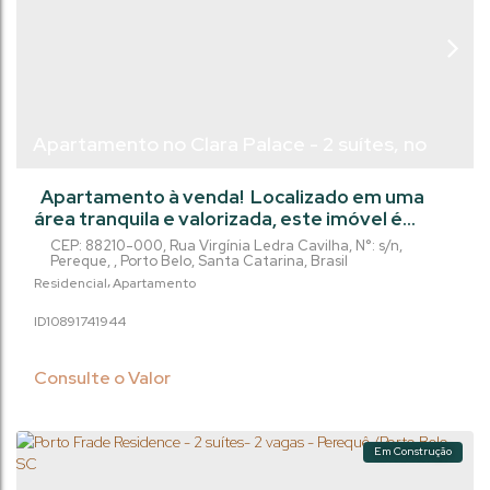
Apartamento no Clara Palace - 2 suítes, no
Perequê - Porto Belo/Sc
Apartamento à venda! Localizado em uma
área tranquila e valorizada, este imóvel é
perfeito para quem busca conforto e
CEP: 88210-000
,
Rua Virgínia Ledra Cavilha
,
N°:
s/n
,
comodidade. Com 2 suítes, este
Pereque
,
Porto Belo
,
Santa Catarina
,
Brasil
apartamento é ideal para famílias que buscam
Residencial
Apartamento
um novo lar. Além disso, o imóvel conta com
1089174
1944
uma garagem privativa, proporcionando
segurança e praticidade no dia a dia. Com uma
área privada de 76.27m², este apartamento
Consulte o Valor
oferece...
Em Construção