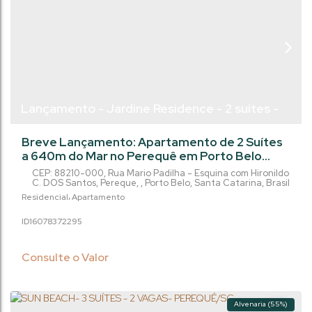
Lançamento - Jardine Residence - 2 suítes -
80m² - Perequê - Porto Belo/SC
Breve Lançamento: Apartamento de 2 Suítes
a 640m do Mar no Perequê em Porto Belo
Oportunidade incrível de investimento no
CEP: 88210-000
,
Rua Mario Padilha - Esquina com Hironildo
litoral catarinense. Localizado no promissor
C. DOS Santos
,
Pereque
,
Porto Belo
,
Santa Catarina
,
Brasil
bairro Perequê, em Porto Belo/SC, e a apenas
Residencial
Apartamento
640 metros do mar, este empreendimento
1607837
2295
destaca-se pelo projeto moderno e pela
estrutura de lazer impressionante. O
apartamento possui 80 m² de área privativa,
Consulte o Valor
distribuídos...
Alvenaria (55%)