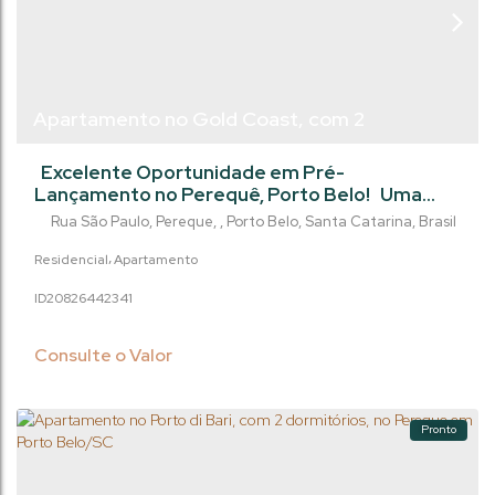
Apartamento no Gold Coast, com 2
dormitórios, 61m² - no Perequê - Porto
Excelente Oportunidade em Pré-
Belo/SC
Lançamento no Perequê, Porto Belo! Uma
oportunidade imperdível para garantir seu
Rua São Paulo
,
Pereque
,
Porto Belo
,
Santa Catarina
,
Brasil
imóvel no litoral catarinense com condições
exclusivas de lançamento e pagamento
Residencial
Apartamento
facilitado em até 110 vezes. Um
2082644
2341
empreendimento ideal tanto para morar
quanto para investir em uma das regiões que
mais valorizam em Santa Catarina. O
Consulte o Valor
Empreendimento: Projeto moderno em...
Pronto