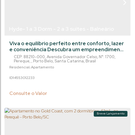
Hyde- 1 a 3 Dorm - 2 a 3 suítes - Balneário
Perequê/Porto Belo
Viva o equilíbrio perfeito entre conforto, lazer
e conveniência Descubra um empreendimento
moderno, pensado para oferecer bem-estar e
CEP: 88210-000
,
Avenida Governador Celso
,
N°:
1700
,
qualidade de vida em cada detalhe. Com 32
Pereque
,
Porto Belo
,
Santa Catarina
,
Brasil
pavimentos, com opções de 1 a 3 dormitórios,
Residencial
Apartamento
2 a 3 suítes e 1 a 2 vagas de garagem, este
1455301
2233
projeto se adapta ao seu estilo de vida, seja
você solteiro, casal ou família. Os ambientes
são amplos, bem distribuídos e...
Consulte o Valor
Breve Lançamento