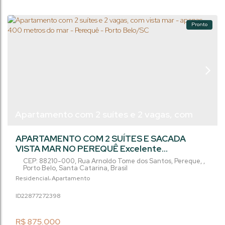
Pronto
Apartamento com 2 suítes e 2 vagas, com
vista mar - apenas 400 metros do mar -
APARTAMENTO COM 2 SUÍTES E SACADA
Perequê - Porto Belo/SC
VISTA MAR NO PEREQUÊ Excelente
Oportunidade em Porto Belo/SC – Apenas
CEP: 88210-000
,
Rua Arnoldo Tome dos Santos
,
Pereque
,
400 Metros do Mar. Ótima oportunidade em
Porto Belo
,
Santa Catarina
,
Brasil
um empreendimento novo na região de
Residencial
Apartamento
Perequê, um dos destinos que mais se
2287727
2398
valorizam no litoral catarinense. Imóvel ideal
para moradia ou para investimento com
excelente potencial de retorno e condições
R$
875.000