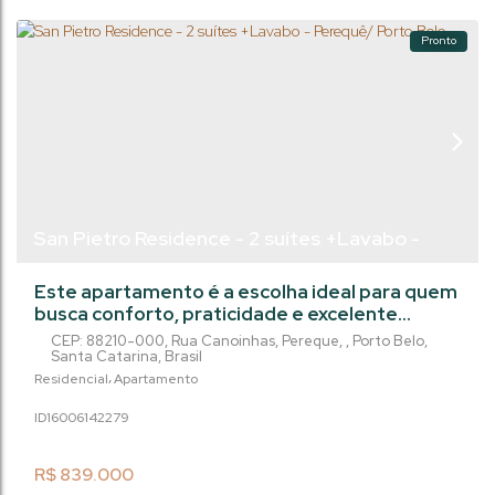
Pronto
San Pietro Residence - 2 suítes +Lavabo -
Perequê/ Porto Belo
Este apartamento é a escolha ideal para quem
busca conforto, praticidade e excelente
aproveitamento de espaço. Com 68,2 m² de
CEP: 88210-000
,
Rua Canoinhas
,
Pereque
,
Porto Belo
,
área privativa, o imóvel dispõe de 2
Santa Catarina
,
Brasil
dormitórios, ambos suítes, além de 3
Residencial
Apartamento
banheiros, oferecendo funcionalidade e
1600614
2279
privacidade na medida certa. O living
integrado conecta harmoniosamente a sala de
estar, sala de jantar e cozinha, criando um
R$
839.000
ambiente moderno e...