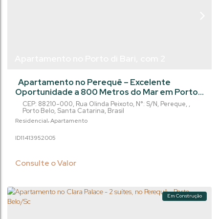
Apartamento no Porto di Bari, com 2
dormitórios, no Pereque em Porto Belo/SC
Apartamento no Perequê – Excelente
Oportunidade a 800 Metros do Mar em Porto
Belo/SC Excelente oportunidade no Porto di
CEP: 88210-000
,
Rua Olinda Peixoto
,
N°:
S/N
,
Pereque
,
Bari, localizado no dinâmico bairro Perequê, em
Porto Belo
,
Santa Catarina
,
Brasil
Porto Belo, a apenas 800 metros da praia. O
Residencial
Apartamento
imóvel combina conforto e alta valorização em
1141395
2005
uma das regiões que mais cresce no litoral
catarinense. Destaques do Imóvel: Área
Privativa: 66 m² Configuração: 2...
Consulte o Valor
Em Construção