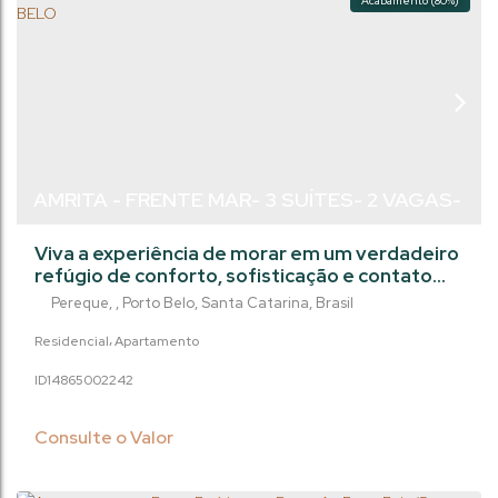
Acabamento (80%)
AMRITA - FRENTE MAR- 3 SUÍTES- 2 VAGAS-
PEREQUÊ/PORTO BELO
Viva a experiência de morar em um verdadeiro
refúgio de conforto, sofisticação e contato
com a natureza. Este empreendimento
Pereque
,
Porto Belo
,
Santa Catarina
,
Brasil
exclusivo une arquitetura contemporânea,
design inteligente e uma vista deslumbrante
Residencial
Apartamento
para o mar e a Lagoa do Perequê, em um dos
1486500
2242
endereços mais desejados do litoral
catarinense. Esse frente Mar também tem
fundos integrados á natureza, com deck e
Consulte o Valor
jardim privado....