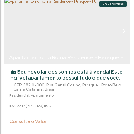
Em Construção
Apartamento no Roma Residence - Perequê -
Porto Belo/Sc
🏡 Seu novo lar dos sonhos está à venda! Este
incrível apartamento possui tudo o que você
precisa para viver com conforto e praticidade.
CEP: 88210-000
,
Rua Gentil Coelho
,
Pereque
,
Porto Belo
,
Com churrasqueira para reunir amigos e
Santa Catarina
,
Brasil
familiares, despensa para organizar seus
Residencial
Apartamento
mantimentos e elevador para facilitar o
757744
(71435123)
1196
acesso, este imóvel é perfeito para quem
busca qualidade de vida. Com 2 suítes, 2 vagas
de garagem e uma área útil de...
Consulte o Valor