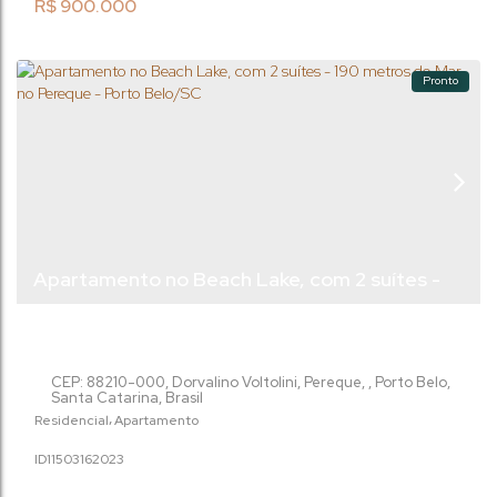
equipado, com churrasqueira e ar...
R$
900.000
Pronto
Apartamento no Beach Lake, com 2 suítes -
190 metros do Mar, no Pereque - Porto
Belo/SC
CEP: 88210-000
,
Dorvalino Voltolini
,
Pereque
,
Porto Belo
,
Santa Catarina
,
Brasil
Residencial
Apartamento
1150316
2023