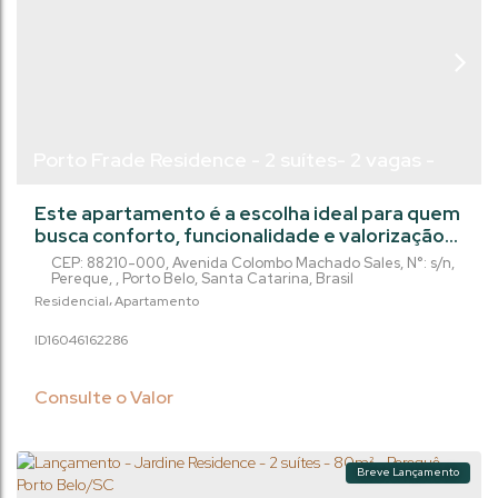
Porto Frade Residence - 2 suítes- 2 vagas -
Perequê /Porto Belo -SC
Este apartamento é a escolha ideal para quem
busca conforto, funcionalidade e valorização
imobiliária em um empreendimento com lazer
CEP: 88210-000
,
Avenida Colombo Machado Sales
,
N°:
s/n
,
completo e excelente padrão construtivo.
Pereque
,
Porto Belo
,
Santa Catarina
,
Brasil
Com 81 m² de área privativa, o imóvel oferece
Residencial
Apartamento
uma planta inteligente, composta por 2
1604616
2286
dormitórios, sendo 2 suítes, além de 3
banheiros, garantindo privacidade e
praticidade para o dia a dia. O living...
Consulte o Valor
Breve Lançamento