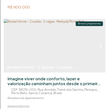
viver com conforto e praticidade. Além disso,
oferece uma infraestrutura completa, com
R$
900.000
áreas de...
Breve Lançamento
Boreal Home - 2 suítes- 2 vagas-
Perequê/Porto Belo
Imagine viver onde conforto, lazer e
valorização caminham juntos desde o primeiro
dia. Um empreendimento pensado para quem
CEP: 88210-000
,
Rua Arnoldo Tomé dos Santos
,
Pereque
,
busca qualidade de vida hoje e um excelente
Porto Belo
,
Santa Catarina
,
Brasil
investimento para o amanhã. Com início da
Residencial
Apartamento
obra em julho de 2026 e entrega prevista para
1690305
2300
julho de 2030, este projeto moderno oferece