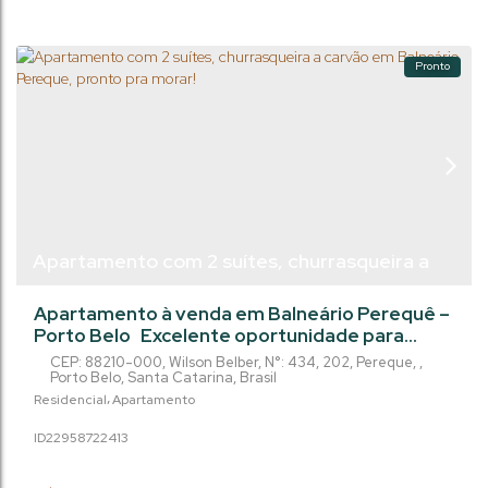
facilitadas de...
Pronto
Apartamento com 2 suítes, churrasqueira a
carvão em Balneário Pereque, pronto pra
Apartamento à venda em Balneário Perequê –
morar!
Porto Belo Excelente oportunidade para
morar ou investir em uma das regiões que
CEP: 88210-000
,
Wilson Belber
,
N°:
434
,
202
,
Pereque
,
mais se valorizam no litoral catarinense! ✨ 2
Porto Belo
,
Santa Catarina
,
Brasil
suítes + lavabo ✨ 73 m² de área privativa ✨
Residencial
Apartamento
Sacada com churrasqueira a carvão ✨ 1 vaga de
2295872
2413
garagem ✨ Apenas 600 metros da praia O
Condomínio possui um salão de festas