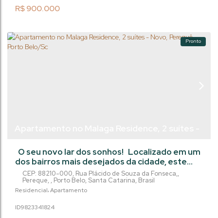
R$
900.000
Pronto
Apartamento no Malaga Residence, 2 suítes -
Novo, Perequê - Porto Belo/Sc
O seu novo lar dos sonhos! Localizado em um
dos bairros mais desejados da cidade, este
belíssimo apartamento conta com 2 suítes,
CEP: 88210-000
,
Rua Plácido de Souza da Fonseca,
,
sacada com churrasqueira e uma vista
Pereque
,
Porto Belo
,
Santa Catarina
,
Brasil
deslumbrante. Com uma localização
Residencial
Apartamento
privilegiada, você terá fácil acesso a
982334
1824
restaurantes, lojas e tudo que precisa para