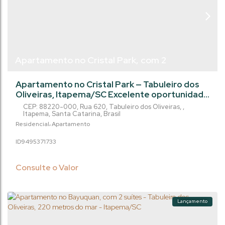
Apartamento no Cristal Park, com 2
dormitórios, sendo 1 suíte, 44o metros do Mar
Apartamento no Cristal Park — Tabuleiro dos
- Tabuleiro dos Oliveiras - Itapema/SC
Oliveiras, Itapema/SC Excelente oportunidade
de investimento no bairro Tabuleiro dos
CEP: 88220-000
,
Rua 620
,
Tabuleiro dos Oliveiras
,
Oliveiras, ideal para quem busca praticidade,
Itapema
,
Santa Catarina
,
Brasil
conforto e uma excelente localização próxima
Residencial
Apartamento
ao mar, com condições de pagamento
949537
1733
facilitadas. Destaques do Imóvel Área
Privativa: 59 m² Dormitórios: 2 dormitórios
(sendo 1 suíte) Vagas de Garagem: 1...
Consulte o Valor
Lançamento