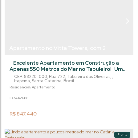
Apartamento no Vitta Towers, com 2
dormitórios - Tabuleiro - Itapema/SC
Excelente Apartamento em Construção a
Apenas 550 Metros do Mar no Tabuleiro! Uma
excelente oportunidade para quem deseja
CEP: 88220-000
,
Rua 722
,
Tabuleiro dos Oliveiras
,
investir ou conquistar o seu espaço no litoral
Itapema
,
Santa Catarina
,
Brasil
catarinense com entrega prevista para
Residencial
Apartamento
Dezembro de 2027. Um empreendimento
744268
81
moderno e pensado para proporcionar
máximo conforto e qualidade de vida. O
Empreendimento: Projeto contemporâneo
R$
847.440
focado no bem-estar e...
Pronto