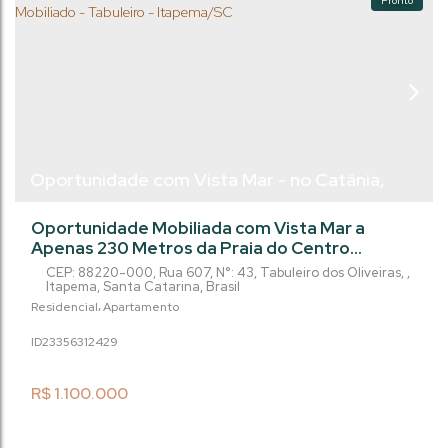
Pronto
Oportunidade com Vista Mar - no Catânia,
com 2 dormitório, Mobiliado - Tabuleiro -
Oportunidade Mobiliada com Vista Mar a
Itapema/SC
Apenas 230 Metros da Praia do Centro
Excelente oportunidade de investimento e
CEP: 88220-000
,
Rua 607
,
N°:
43
,
Tabuleiro dos Oliveiras
,
moradia com fluxo de pagamento facilitado.
Itapema
,
Santa Catarina
,
Brasil
Este apartamento oferece a combinação
Residencial
Apartamento
perfeita entre praticidade, conforto e uma
2335631
2429
bela vista para o mar, estando totalmente
mobiliado e localizado a poucos passos da
praia do centro. Detalhes do Imóvel Área
R$
1.100.000
Privativa: 70,00 m² de...