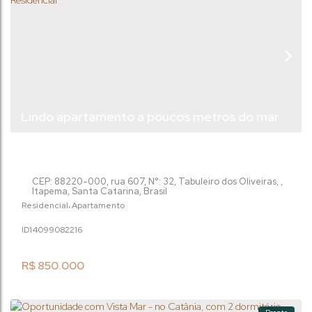
Lindo apartamento a poucos metros do mar
no Catânia Residencial
CEP: 88220-000
,
rua 607
,
N°:
32
,
Tabuleiro dos Oliveiras
,
Itapema
,
Santa Catarina
,
Brasil
Residencial
Apartamento
1409908
2216
R$
850.000