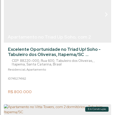
Apartamento no Triad Up Soho, com 2
dormitórios, Tabuleiro - Itapema/SC
Excelente Oportunidade no Triad Up! Soho -
Tabuleiro dos Oliveiras, Itapema/SC
Excelente oportunidade para investir ou morar
CEP: 88220-000
,
Rua 600
,
Tabuleiro dos Oliveiras
,
com conforto, modernidade e praticidade em
Itapema
,
Santa Catarina
,
Brasil
Itapema! Imóvel com 65,5 m² privativos,
Residencial
Apartamento
localizado no bairro Tabuleiro dos Oliveiras, a
745274
162
apenas 460 metros do mar. Destaques do
Imóvel: Área Privativa: 65,5 m² muito bem
distribuídos Dormitórios: 2...
R$
800.000
Em Construção