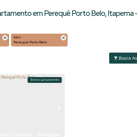
rtamento em Perequê Porto Belo, Itapema 
Bairro:
Perequê Porto Belo
Busca A
Breve Lançamento
om 2 suítes, - Perequê