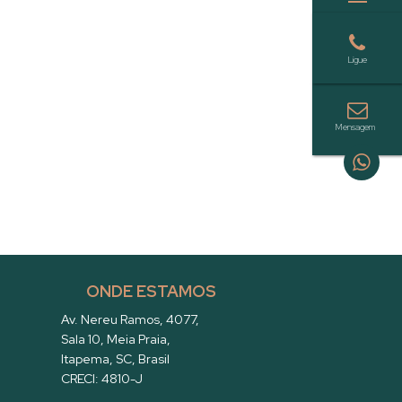
ONDE ESTAMOS
Av. Nereu Ramos
,
4077
,
Sala 10
,
Meia Praia
,
Itapema
,
SC
,
Brasil
CRECI: 4810-J