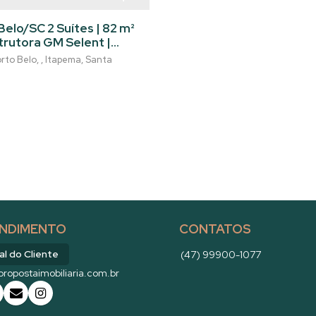
elo/SC 2 Suítes | 82 m²
strutora GM Selent |
lente oportunidade de
rto Belo
,
Itapema
,
Santa
tos mais privilegiados
lto padrão assinado
ocalizado no bairro
NDIMENTO
CONTATOS
al do Cliente
(47) 99900-1077
ropostaimobiliaria.com.br