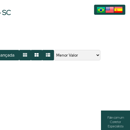
- SC
vançada