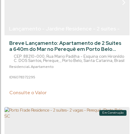
Lançamento - Jardine Residence - 2 suítes -
80m² - Perequê - Porto Belo/SC
Breve Lançamento: Apartamento de 2 Suítes
a 640m do Mar no Perequê em Porto Belo
Oportunidade incrível de investimento no
CEP: 88210-000
,
Rua Mario Padilha - Esquina com Hironildo
litoral catarinense. Localizado no promissor
C. DOS Santos
,
Pereque
,
Porto Belo
,
Santa Catarina
,
Brasil
bairro Perequê, em Porto Belo/SC, e a apenas
Residencial
Apartamento
640 metros do mar, este empreendimento
1607837
2295
destaca-se pelo projeto moderno e pela
estrutura de lazer impressionante. O
apartamento possui 80 m² de área privativa,
Consulte o Valor
distribuídos...
Em Construção