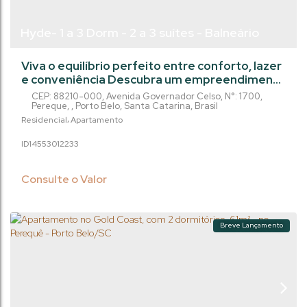
Hyde- 1 a 3 Dorm - 2 a 3 suítes - Balneário
Perequê/Porto Belo
Viva o equilíbrio perfeito entre conforto, lazer
e conveniência Descubra um empreendimento
moderno, pensado para oferecer bem-estar e
CEP: 88210-000
,
Avenida Governador Celso
,
N°:
1700
,
qualidade de vida em cada detalhe. Com 32
Pereque
,
Porto Belo
,
Santa Catarina
,
Brasil
pavimentos, com opções de 1 a 3 dormitórios,
Residencial
Apartamento
2 a 3 suítes e 1 a 2 vagas de garagem, este
1455301
2233
projeto se adapta ao seu estilo de vida, seja
você solteiro, casal ou família. Os ambientes
são amplos, bem distribuídos e...
Consulte o Valor
Breve Lançamento