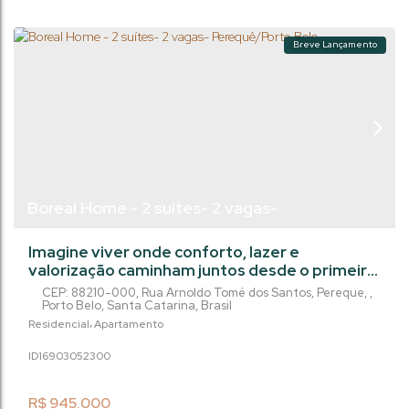
Breve Lançamento
Boreal Home - 2 suítes- 2 vagas-
Perequê/Porto Belo
Imagine viver onde conforto, lazer e
valorização caminham juntos desde o primeiro
dia. Um empreendimento pensado para quem
CEP: 88210-000
,
Rua Arnoldo Tomé dos Santos
,
Pereque
,
busca qualidade de vida hoje e um excelente
Porto Belo
,
Santa Catarina
,
Brasil
investimento para o amanhã. Com início da
Residencial
Apartamento
obra em julho de 2026 e entrega prevista para
1690305
2300
julho de 2030, este projeto moderno oferece
apartamentos com 2 a 3 dormitórios, sendo 2 a
3 suítes, além de 2 vagas de garagem, em
R$
945.000