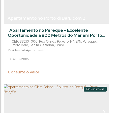
Apartamento no Porto di Bari, com 2
dormitórios, no Pereque em Porto Belo/SC
Apartamento no Perequê – Excelente
Oportunidade a 800 Metros do Mar em Porto
Belo/SC Excelente oportunidade no Porto di
CEP: 88210-000
,
Rua Olinda Peixoto
,
N°:
S/N
,
Pereque
,
Bari, localizado no dinâmico bairro Perequê, em
Porto Belo
,
Santa Catarina
,
Brasil
Porto Belo, a apenas 800 metros da praia. O
Residencial
Apartamento
imóvel combina conforto e alta valorização em
1141395
2005
uma das regiões que mais cresce no litoral
catarinense. Destaques do Imóvel: Área
Privativa: 66 m² Configuração: 2...
Consulte o Valor
Em Construção