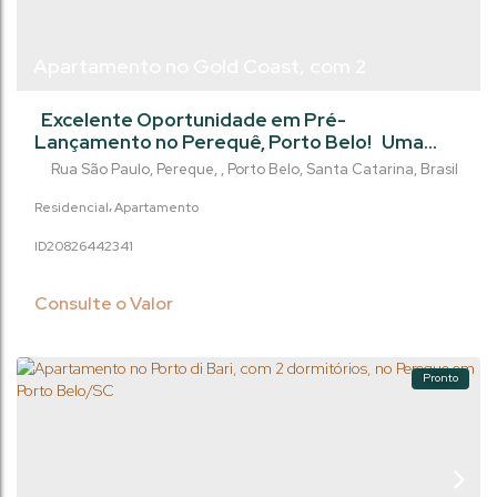
Apartamento no Gold Coast, com 2
dormitórios, 61m² - no Perequê - Porto
Excelente Oportunidade em Pré-
Belo/SC
Lançamento no Perequê, Porto Belo! Uma
oportunidade imperdível para garantir seu
Rua São Paulo
,
Pereque
,
Porto Belo
,
Santa Catarina
,
Brasil
imóvel no litoral catarinense com condições
exclusivas de lançamento e pagamento
Residencial
Apartamento
facilitado em até 110 vezes. Um
2082644
2341
empreendimento ideal tanto para morar
quanto para investir em uma das regiões que
mais valorizam em Santa Catarina. O
Consulte o Valor
Empreendimento: Projeto moderno em...
Pronto