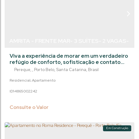
AMRITA - FRENTE MAR- 3 SUÍTES- 2 VAGAS-
PEREQUÊ/PORTO BELO
Viva a experiência de morar em um verdadeiro
refúgio de conforto, sofisticação e contato
com a natureza. Este empreendimento
Pereque
,
Porto Belo
,
Santa Catarina
,
Brasil
exclusivo une arquitetura contemporânea,
design inteligente e uma vista deslumbrante
Residencial
Apartamento
para o mar e a Lagoa do Perequê, em um dos
1486500
2242
endereços mais desejados do litoral
catarinense. Esse frente Mar também tem
fundos integrados á natureza, com deck e
Consulte o Valor
jardim privado....
Em Construção