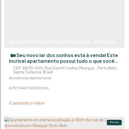
Apartamento no Roma Residence - Perequê -
Porto Belo/Sc
🏡 Seu novo lar dos sonhos está à venda! Este
incrível apartamento possui tudo o que você
precisa para viver com conforto e praticidade.
CEP: 88210-000
,
Rua Gentil Coelho
,
Pereque
,
Porto Belo
,
Com churrasqueira para reunir amigos e
Santa Catarina
,
Brasil
familiares, despensa para organizar seus
Residencial
Apartamento
mantimentos e elevador para facilitar o
757744
(71435123)
1196
acesso, este imóvel é perfeito para quem
busca qualidade de vida. Com 2 suítes, 2 vagas
de garagem e uma área útil de...
Consulte o Valor
Pronto