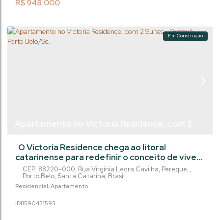
visita e viva essa experiência única!
R$
948.000
Em Construção
Apartamento no Victoria Residence, com 2
Suítes - Perequê - Porto Belo/Sc.
O Victoria Residence chega ao litoral
catarinense para redefinir o conceito de viver
bem. Localizado no Perequê, em Porto
CEP: 88220-000
,
Rua Virgínia Ledra Cavilha
,
Pereque
,
Belo/SC, este empreendimento em
Porto Belo
,
Santa Catarina
,
Brasil
construção entrega o equilíbrio perfeito entre
Residencial
Apartamento
sofisticação, lazer e proximidade com o mar —
859042
1593
apenas 720 metros separam você da areia. O
apartamento de 80m² de área privativa foi