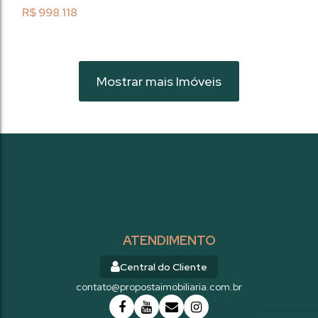
projetado para oferecer conforto e
R$
998.118
praticidade,...
Mostrar mais Imóveis
ATENDIMENTO
Central do Cliente
contato@propostaimobiliaria.com.br