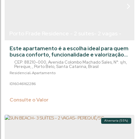
Porto Frade Residence - 2 suítes- 2 vagas -
Perequê /Porto Belo -SC
Este apartamento é a escolha ideal para quem
busca conforto, funcionalidade e valorização
imobiliária em um empreendimento com lazer
CEP: 88210-000
,
Avenida Colombo Machado Sales
,
N°:
s/n
,
completo e excelente padrão construtivo.
Pereque
,
Porto Belo
,
Santa Catarina
,
Brasil
Com 81 m² de área privativa, o imóvel oferece
Residencial
Apartamento
uma planta inteligente, composta por 2
1604616
2286
dormitórios, sendo 2 suítes, além de 3
banheiros, garantindo privacidade e
praticidade para o dia a dia. O living...
Consulte o Valor
Alvenaria (55%)