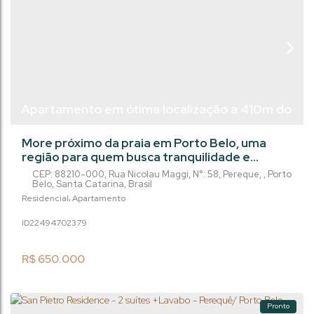
Apartamento em ótima localização a 410m do
mar de 2 dormitórios em Perequê/ Porto Belo
More próximo da praia em Porto Belo, uma
região para quem busca tranquilidade e
qualidade de vida. Localizado a apenas 410
CEP: 88210-000
,
Rua Nicolau Maggi
,
N°:
58
,
Pereque
,
Porto
metros do mar, a poucos passos da Avenida
Belo
,
Santa Catarina
,
Brasil
João Manoel Jacques. Este apartamento é
Residencial
Apartamento
para quem quer investir seja para sair do
2249470
2379
aluguel, rentabilizar com locação ou mesmo
para moradia sendo uma família pequena.
Localização privilegiada em Balneário
R$
650.000
Perequê, venha...
Pronto