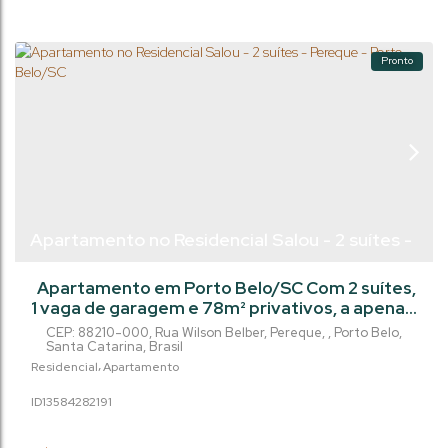
uma...
Pronto
Apartamento no Residencial Salou - 2 suítes -
Pereque - Porto Belo/SC
Apartamento em Porto Belo/SC Com 2 suítes,
1 vaga de garagem e 78m² privativos, a apenas
540 metros do mar. Pagamento facilitado
CEP: 88210-000
,
Rua Wilson Belber
,
Pereque
,
Porto Belo
,
Empreendimento com área de lazer no
Santa Catarina
,
Brasil
rooftop, incluindo: Piscina com vistaSalão de
Residencial
Apartamento
festasÀrea gourmet com churrasqueira Uma
1358428
2191
ótima opção em uma das regiões mais
valorizadas do litoral catarinense. Agende sua