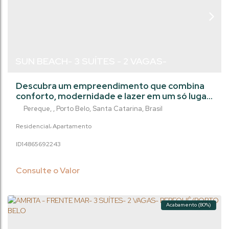
SUN BEACH- 3 SUÍTES - 2 VAGAS-
PEREQUÊ/SC
Descubra um empreendimento que combina
conforto, modernidade e lazer em um só lugar.
Este imóvel foi projetado para oferecer uma
Pereque
,
Porto Belo
,
Santa Catarina
,
Brasil
experiência de moradia completa, unindo
elegância, praticidade e qualidade de vida. São
Residencial
Apartamento
amplos apartamentos com três suítes, living
1486569
2243
integrado e sacada com churrasqueira, ideais
para reunir a família e aproveitar momentos
únicos. O acabamento em gesso, o piso...
Consulte o Valor
Acabamento (80%)