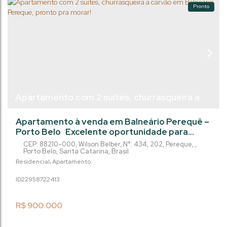
Pronto
Apartamento com 2 suítes, churrasqueira a
carvão em Balneário Pereque, pronto pra
Apartamento à venda em Balneário Perequê –
morar!
Porto Belo Excelente oportunidade para
morar ou investir em uma das regiões que
CEP: 88210-000
,
Wilson Belber
,
N°:
434
,
202
,
Pereque
,
mais se valorizam no litoral catarinense! ✨ 2
Porto Belo
,
Santa Catarina
,
Brasil
suítes + lavabo ✨ 73 m² de área privativa ✨
Residencial
Apartamento
Sacada com churrasqueira a carvão ✨ 1 vaga de
2295872
2413
garagem ✨ Apenas 600 metros da praia O
Condomínio possui um salão de festas
equipado, com churrasqueira e ar...
R$
900.000