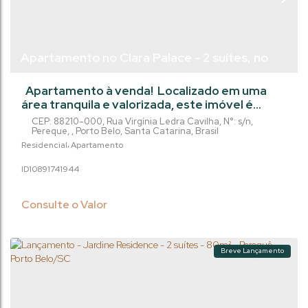
Apartamento no Clara Palace - 2 suítes, no
Perequê - Porto Belo/Sc
Apartamento à venda! Localizado em uma
área tranquila e valorizada, este imóvel é
perfeito para quem busca conforto e
CEP: 88210-000
,
Rua Virgínia Ledra Cavilha
,
N°:
s/n
,
comodidade. Com 2 suítes, este
Pereque
,
Porto Belo
,
Santa Catarina
,
Brasil
apartamento é ideal para famílias que buscam
Residencial
Apartamento
um novo lar. Além disso, o imóvel conta com
1089174
1944
uma garagem privativa, proporcionando
segurança e praticidade no dia a dia. Com uma
área privada de 76.27m², este apartamento
Consulte o Valor
oferece...
Breve Lançamento