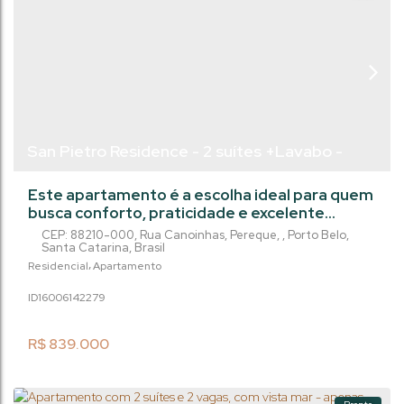
San Pietro Residence - 2 suítes +Lavabo -
Perequê/ Porto Belo
Este apartamento é a escolha ideal para quem
busca conforto, praticidade e excelente
aproveitamento de espaço. Com 68,2 m² de
CEP: 88210-000
,
Rua Canoinhas
,
Pereque
,
Porto Belo
,
área privativa, o imóvel dispõe de 2
Santa Catarina
,
Brasil
dormitórios, ambos suítes, além de 3
Residencial
Apartamento
banheiros, oferecendo funcionalidade e
1600614
2279
privacidade na medida certa. O living
integrado conecta harmoniosamente a sala de
estar, sala de jantar e cozinha, criando um
R$
839.000
ambiente moderno e...