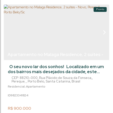
Pronto
Apartamento no Malaga Residence, 2 suítes -
Novo, Perequê - Porto Belo/Sc
O seu novo lar dos sonhos! Localizado em um
dos bairros mais desejados da cidade, este
belíssimo apartamento conta com 2 suítes,
CEP: 88210-000
,
Rua Plácido de Souza da Fonseca,
,
sacada com churrasqueira e uma vista
Pereque
,
Porto Belo
,
Santa Catarina
,
Brasil
deslumbrante. Com uma localização
Residencial
Apartamento
privilegiada, você terá fácil acesso a
982334
1824
restaurantes, lojas e tudo que precisa para
viver com conforto e praticidade. Além disso,
oferece uma infraestrutura completa, com
R$
900.000
áreas de...