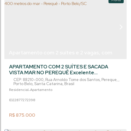
Pronto
Apartamento com 2 suítes e 2 vagas, com
vista mar - apenas 400 metros do mar -
APARTAMENTO COM 2 SUÍTES E SACADA
Perequê - Porto Belo/SC
VISTA MAR NO PEREQUÊ Excelente
Oportunidade em Porto Belo/SC – Apenas
CEP: 88210-000
,
Rua Arnoldo Tome dos Santos
,
Pereque
,
400 Metros do Mar. Ótima oportunidade em
Porto Belo
,
Santa Catarina
,
Brasil
um empreendimento novo na região de
Residencial
Apartamento
Perequê, um dos destinos que mais se
2287727
2398
valorizam no litoral catarinense. Imóvel ideal
para moradia ou para investimento com
excelente potencial de retorno e condições
R$
875.000
facilitadas de...